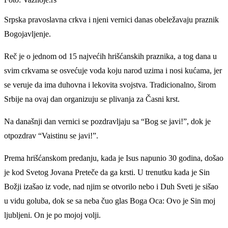
Srpska pravoslavna crkva i njeni vernici danas obeležavaju praznik
Bogojavljenje.
Reč je o jednom od 15 najvećih hrišćanskih praznika, a tog dana u
svim crkvama se osvećuje voda koju narod uzima i nosi kućama, jer
se veruje da ima duhovna i lekovita svojstva. Tradicionalno, širom
Srbije na ovaj dan organizuju se plivanja za Časni krst.
Na današnji dan vernici se pozdravljaju sa “Bog se javi!”, dok je
otpozdrav “Vaistinu se javi!”.
Prema hrišćanskom predanju, kada je Isus napunio 30 godina, došao
je kod Svetog Jovana Preteče da ga krsti. U trenutku kada je Sin
Božji izašao iz vode, nad njim se otvorilo nebo i Duh Sveti je sišao
u vidu goluba, dok se sa neba čuo glas Boga Oca: Ovo je Sin moj
ljubljeni. On je po mojoj volji.