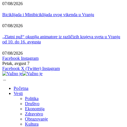
07/08/2026
Biciklijada i Minibiciklijada ovog vikenda u Vranju
07/08/2026
„Zlatni puž“ okuplja animatore iz različizih krajeva sveta u Vranju
od 10. do 16. avgusta
07/08/2026
Facebook
Instagram
Petak, avgust 7
Facebook
X (Twitter)
Instagram
Početna
Vesti
Politika
Društvo
Ekonomija
Zdravstvo
Obrazovanje
Kultura