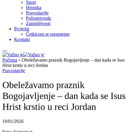
Sport
Hronika
Pravoslavlje
Poljoprivreda
Zanimljivosti
Projekti
Četkicom se razumemo
Kontakt
Početna
»
Obeležavamo praznik Bogojavljenje – dan kada se Isus
Hrist krstio u reci Jordan
Pravoslavlje
Obeležavamo praznik
Bogojavljenje – dan kada se Isus
Hrist krstio u reci Jordan
19/01/2026
Foto: Vaznoje.rs