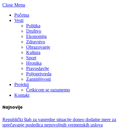
Close Menu
Početna
Vesti
Politika
Društvo
Ekonomija
Zdravstvo
Obrazovanje
Kultura
Sport
Hronika
Pravoslavlje
Poljoprivreda
Zanimljivosti
Projekti
Četkicom se razumemo
Kontakt
Najnovije
Republički štab za vanredne situacije doneo dodatne mere za
sprečavanje posledica nepovoljnih vremenskih uslova