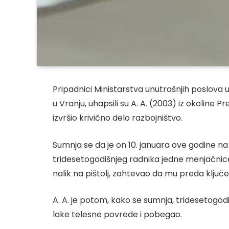
Pripadnici Ministarstva unutrašnjih poslova
u Vranju, uhapsili su A. A. (2003) iz okoline
izvršio krivično delo razbojništvo.
Sumnja se da je on 10. januara ove godine na 
tridesetogodišnjeg radnika jedne menjačnic
nalik na pištolj, zahtevao da mu preda ključe
A. A. je potom, kako se sumnja, trideseto
lake telesne povrede i pobegao.