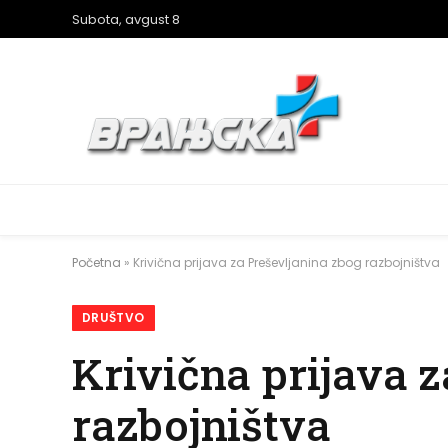
Subota, avgust 8
Početna
»
Krivična prijava za Preševljanina zbog razbojništva
DRUŠTVO
Krivična prijava 
razbojništva