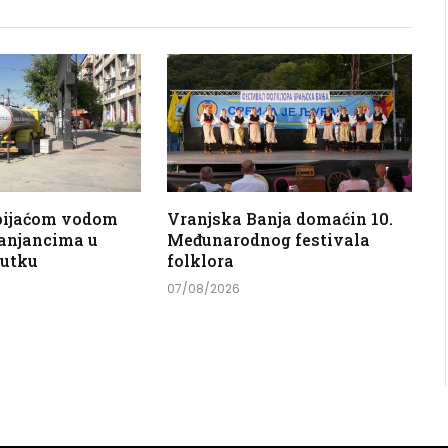
 pijaćom vodom
Vranjska Banja domaćin 10.
anjancima u
Međunarodnog festivala
nutku
folklora
07/08/2026