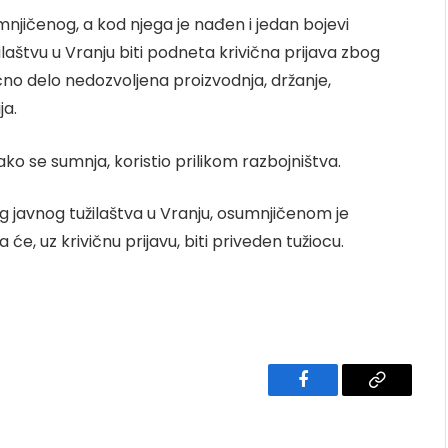
umnjičenog, a kod njega je nađen i jedan bojevi
aštvu u Vranju biti podneta krivična prijava zbog
ično delo nedozvoljena proizvodnja, držanje,
ja.
ako se sumnja, koristio prilikom razbojništva.
 javnog tužilaštva u Vranju, osumnjičenom je
, uz krivičnu prijavu, biti priveden tužiocu.
Facebook
Copy
Link