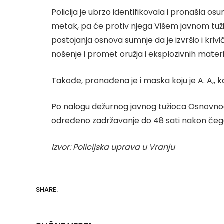
Policija je ubrzo identifikovala i pronašla os
metak, pa će protiv njega Višem javnom tužil
postojanja osnova sumnje da je izvršio i kriv
nošenje i promet oružja i eksplozivnih materi
Takođe, pronađena je i maska koju je A. A,, k
Po nalogu dežurnog javnog tužioca Osnovnog
određeno zadržavanje do 48 sati nakon čega će
Izvor: Policijska uprava u Vranju
SHARE.