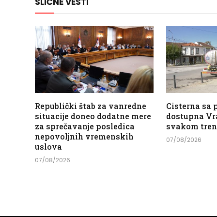
SLIČNE VESTI
Republički štab za vanredne
Cisterna sa
situacije doneo dodatne mere
dostupna Vr
za sprečavanje posledica
svakom tre
nepovoljnih vremenskih
07/08/2026
uslova
07/08/2026