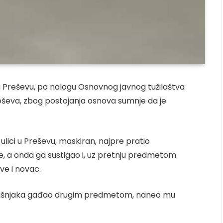
 u Preševu, po nalogu Osnovnog javnog tužilaštva
 Preševa, zbog postojanja osnova sumnje da je
ulici u Preševu, maskiran, najpre pratio
e, a onda ga sustigao i, uz pretnju predmetom
ve i novac.
godišnjaka gađao drugim predmetom, naneo mu