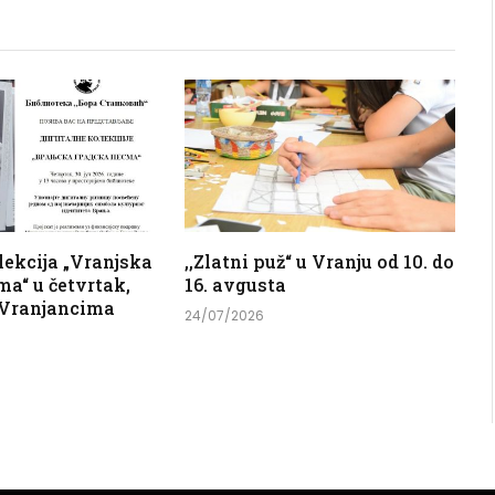
lekcija „Vranjska
,,Zlatni puž“ u Vranju od 10. do
a“ u četvrtak,
16. avgusta
d Vranjancima
24/07/2026