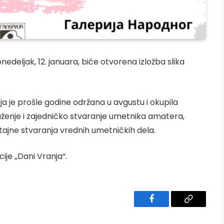
nedeljak, 12. januara, biće otvorena izložba slika
oja je prošle godine održana u avgustu i okupila
ruženje i zajedničko stvaranje umetnika amatera,
ju tajne stvaranja vrednih umetničkih dela.
ije ,,Dani Vranja“.
Facebook
Copy
Link