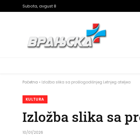
Subota, avgust 8
Početna
»
Izložba slika sa prošlogodišnjeg Letnjeg ateljea
KULTURA
Izložba slika sa p
10/01/2026