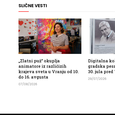
SLIČNE VESTI
„Zlatni puž“ okuplja
Digitalna ko
animatore iz različizih
gradska pesm
krajeva sveta u Vranju od 10.
30. jula pre
do 16. avgusta
29/07/2026
07/08/2026