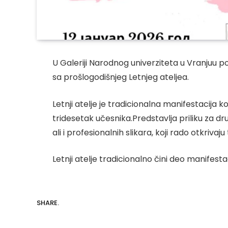
U Galeriji Narodnog univerziteta u Vranjuu po
sa prošlogodišnjeg Letnjeg ateljea.
Letnji atelje je tradicionalna manifestacija k
tridesetak učesnika.Predstavlja priliku za d
ali i profesionalnih slikara, koji rado otkriva
Letnji atelje tradicionalno čini deo manifestac
SHARE.