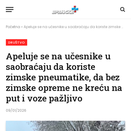
Početna
»
Apeluje se na učesnike u saobraćaju da koriste zimske pneumatike, da bez zimske opreme ne kreću na put i voze pažljivo
DRUŠTVO
Apeluje se na učesnike u
saobraćaju da koriste
zimske pneumatike, da bez
zimske opreme ne kreću na
put i voze pažljivo
09/01/2026