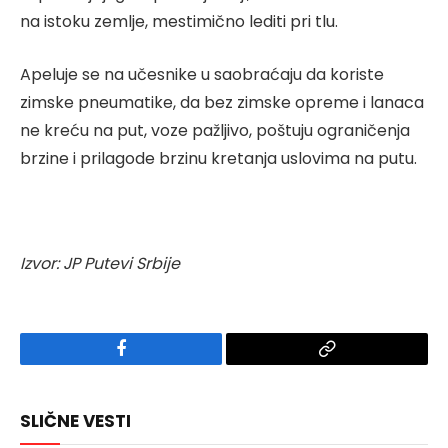
na istoku zemlje, mestimično lediti pri tlu.
Apeluje se na učesnike u saobraćaju da koriste
zimske pneumatike, da bez zimske opreme i lanaca
ne kreću na put, voze pažljivo, poštuju ograničenja
brzine i prilagode brzinu kretanja uslovima na putu.
Izvor: JP Putevi Srbije
Facebook
Copy
Link
SLIČNE VESTI