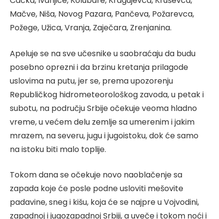
Čačka, Ivanjice, Кolubare, Кragujevca, Кruševca,
Mačve, Niša, Novog Pazara, Pančeva, Požarevca,
Požege, Užica, Vranja, Zaječara, Zrenjanina.
Apeluje se na sve učesnike u saobraćaju da budu
posebno oprezni i da brzinu kretanja prilagode
uslovima na putu, jer se, prema upozorenju
Republičkog hidrometeorološkog zavoda, u petak i
subotu, na području Srbije očekuje veoma hladno
vreme, u većem delu zemlje sa umerenim i jakim
mrazem, na severu, jugu i jugoistoku, dok će samo
na istoku biti malo toplije.
Tokom dana se očekuje novo naoblačenje sa
zapada koje će posle podne usloviti mešovite
padavine, sneg i kišu, koja će se najpre u Vojvodini,
zapadnoj i jugozapadnoj Srbiji, a uveče i tokom noći i