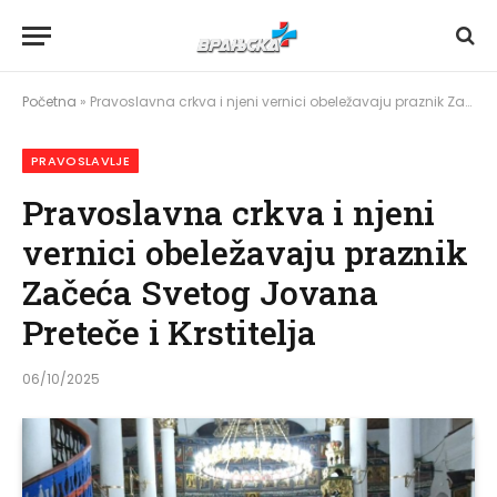
Početna
»
Pravoslavna crkva i njeni vernici obeležavaju praznik Začeća Svetog Jovana Preteče i Krstitelja
PRAVOSLAVLJE
Pravoslavna crkva i njeni
vernici obeležavaju praznik
Začeća Svetog Jovana
Preteče i Krstitelja
06/10/2025