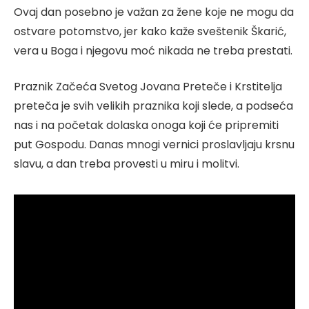
Ovaj dan posebno je važan za žene koje ne mogu da
ostvare potomstvo, jer kako kaže sveštenik Škarić,
vera u Boga i njegovu moć nikada ne treba prestati.
Praznik Začeća Svetog Jovana Preteče i Krstitelja
preteča je svih velikih praznika koji slede, a podseća
nas i na početak dolaska onoga koji će pripremiti
put Gospodu. Danas mnogi vernici proslavljaju krsnu
slavu, a dan treba provesti u miru i molitvi.