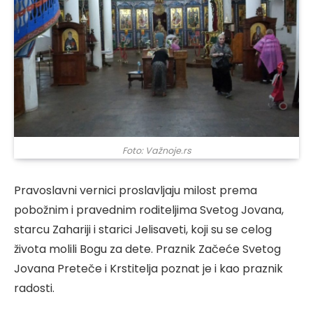
Foto: Važnoje.rs
Pravoslavni vernici proslavljaju milost prema
pobožnim i pravednim roditeljima Svetog Jovana,
starcu Zahariji i starici Jelisaveti, koji su se celog
života molili Bogu za dete. Praznik Začeće Svetog
Jovana Preteče i Krstitelja poznat je i kao praznik
radosti.