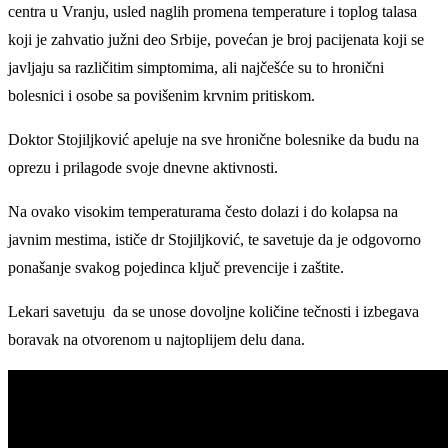
centra u Vranju, usled naglih promena temperature i toplog talasa
koji je zahvatio južni deo Srbije, povećan je broj pacijenata koji se
javljaju sa različitim simptomima, ali najčešće su to hronični
bolesnici i osobe sa povišenim krvnim pritiskom.
Doktor Stojiljković apeluje na sve hronične bolesnike da budu na
oprezu i prilagode svoje dnevne aktivnosti.
Na ovako visokim temperaturama često dolazi i do kolapsa na
javnim mestima, ističe dr Stojiljković, te savetuje da je odgovorno
ponašanje svakog pojedinca ključ prevencije i zaštite.
Lekari savetuju da se unose dovoljne količine tečnosti i izbegava
boravak na otvorenom u najtoplijem delu dana.