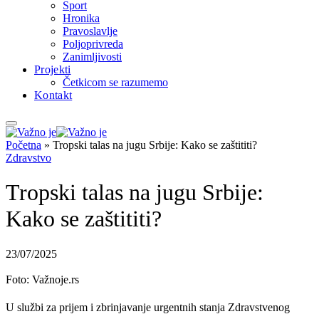
Sport
Hronika
Pravoslavlje
Poljoprivreda
Zanimljivosti
Projekti
Četkicom se razumemo
Kontakt
Početna
»
Tropski talas na jugu Srbije: Kako se zaštititi?
Zdravstvo
Tropski talas na jugu Srbije:
Kako se zaštititi?
23/07/2025
Foto: Važnoje.rs
U službi za prijem i zbrinjavanje urgentnih stanja Zdravstvenog