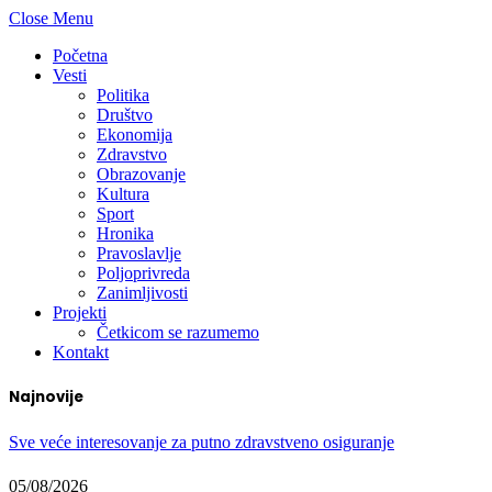
Close Menu
Početna
Vesti
Politika
Društvo
Ekonomija
Zdravstvo
Obrazovanje
Kultura
Sport
Hronika
Pravoslavlje
Poljoprivreda
Zanimljivosti
Projekti
Četkicom se razumemo
Kontakt
Najnovije
Sve veće interesovanje za putno zdravstveno osiguranje
05/08/2026