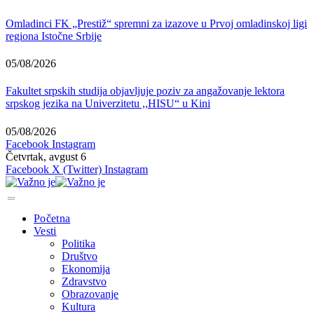
Omladinci FK „Prestiž“ spremni za izazove u Prvoj omladinskoj ligi
regiona Istočne Srbije
05/08/2026
Fakultet srpskih studija objavljuje poziv za angažovanje lektora
srpskog jezika na Univerzitetu ,,HISU“ u Kini
05/08/2026
Facebook
Instagram
Četvrtak, avgust 6
Facebook
X (Twitter)
Instagram
Početna
Vesti
Politika
Društvo
Ekonomija
Zdravstvo
Obrazovanje
Kultura