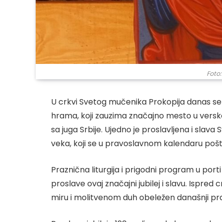
Foto:
U crkvi Svetog mučenika Prokopija danas s
hrama, koji zauzima značajno mesto u verskom 
sa juga Srbije. Ujedno je proslavljena i slav
veka, koji se u pravoslavnom kalendaru poštuj
Praznična liturgija i prigodni program u porti c
proslave ovaj značajni jubilej i slavu. Ispred 
miru i molitvenom duh obeležen današnji pra