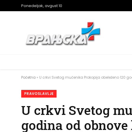
Ponedeljak, avgust 10
Početna
»
U crkvi Svetog mučenika Prokopija obeleženo 120 g
PRAVOSLAVLJE
U crkvi Svetog mu
godina od obnove 