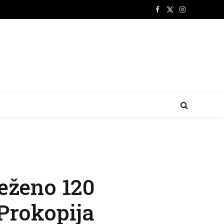
Facebook
X
Instagram
(Twitter)
eženo 120
Prokopija