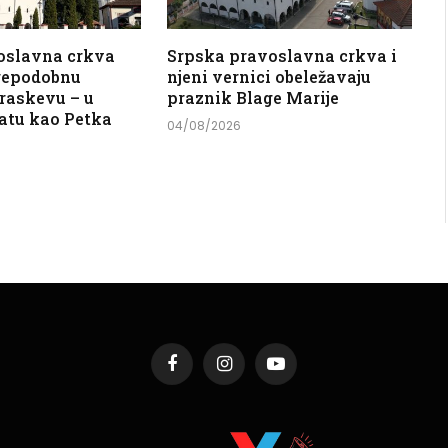
oslavna crkva
Srpska pravoslavna crkva i
Prepodobnu
njeni vernici obeležavaju
raskevu – u
praznik Blage Marije
atu kao Petka
04/08/2026
Facebook
Instagram
YouTube