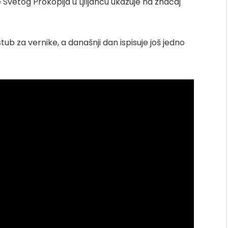
 Svetog Prokopija u Ljiljancu ukazuje na značaj
ub za vernike, a današnji dan ispisuje još jedno