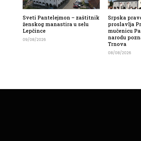
Sveti Pantelejmon – zaštitnik
Srpska prav
ženskog manastira u selu
proslavlja 
Lepčince
mučenicu Pa
narodu pozn
09/08/2026
Trnova
08/08/2026