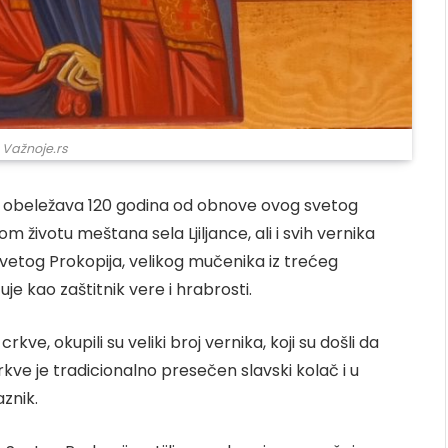
 Važnoje.rs
e obeležava 120 godina od obnove ovog svetog
životu meštana sela Ljiljance, ali i svih vernika
a Svetog Prokopija, velikog mučenika iz trećeg
e kao zaštitnik vere i hrabrosti.
rkve, okupili su veliki broj vernika, koji su došli da
crkve je tradicionalno presečen slavski kolač i u
znik.