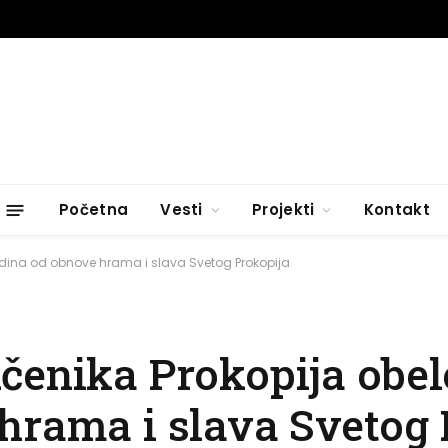
Početna
Vesti
Projekti
Kontakt
odina od obnove hrama i slava Svetog Prokopija
čenika Prokopija obel
hrama i slava Svetog 