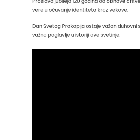
Proslava jubileja 120 godina od obnove crkve
vere u očuvanje identiteta kroz vekove.
Dan Svetog Prokopija ostaje važan duhovni st
važno poglavlje u istoriji ove svetinje.