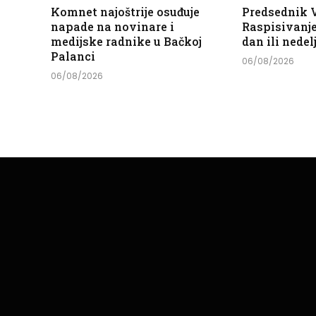
Komnet najoštrije osuđuje
Predsednik V
napade na novinare i
Raspisivanje
medijske radnike u Bačkoj
dan ili nedel
Palanci
06/08/2026
06/08/2026