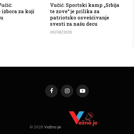
učić:
Vučić: Sportski kamp „Srbija
 izbora za koji
te zove“ je prilika za
ju
patriotsko osvešćivanje
svesti za našu decu
06/08/2026
Facebook
Instagram
YouTube
© 2026
Važno je
.