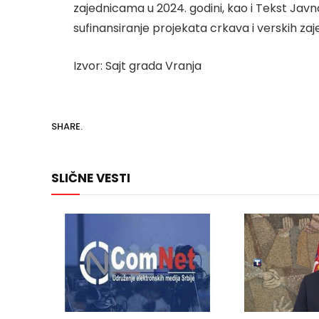
zajednicama u 2024. godini, kao i Tekst Jav
sufinansiranje projekata crkava i verskih zaj
Izvor: Sajt grada Vranja
SHARE.
SLIČNE VESTI