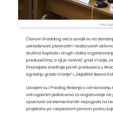
Foto: Sa
Članovi Gradskog veća usvojili su na današnjo
usklađenosti planiranih i realizovanih aktiv
društva kapitala i drugih oblika organizovan
preduzećima, a čiji je osnivač grad Vranje, za 
Finansijske izveštaje javnih preduzeća u likvida
izgradnju grada Vranja“ i „Skijalište Besna Kob
Usvojeni su i Predlog Rešenja o obrazovanju
vatrogasnim jedinicama za angažovanje na p
opasnosti od elementarnih nepogoda na teritor
projekata po raspisanom javnom pozivu koj