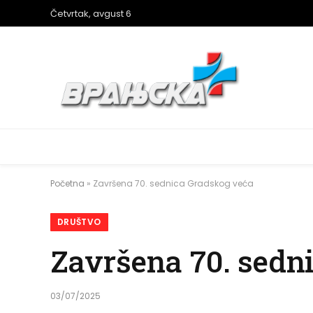
Četvrtak, avgust 6
Početna
»
Završena 70. sednica Gradskog veća
DRUŠTVO
Završena 70. sedn
03/07/2025