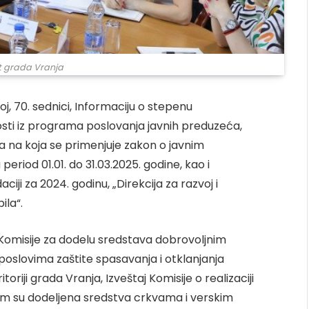
jt grada Vranja
j, 70. sednici, Informaciju o stepenu
nosti iz programa poslovanja javnih preduzeća,
ja na koja se primenjuje zakon o javnim
period 01.01. do 31.03.2025. godine, kao i
ciji za 2024. godinu, „Direkcija za razvoj i
ila“.
 Komisije za dodelu sredstava dobrovoljnim
oslovima zaštite spasavanja i otklanjanja
iji grada Vranja, Izveštaj Komisije o realizaciji
im su dodeljena sredstva crkvama i verskim