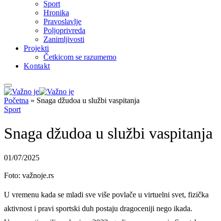
Sport
Hronika
Pravoslavlje
Poljoprivreda
Zanimljivosti
Projekti
Četkicom se razumemo
Kontakt
Početna
»
Snaga džudoa u službi vaspitanja
Sport
Snaga džudoa u službi vaspitanja
01/07/2025
Foto: važnoje.rs
U vremenu kada se mladi sve više povlače u virtuelni svet, fizička
aktivnost i pravi sportski duh postaju dragoceniji nego ikada.