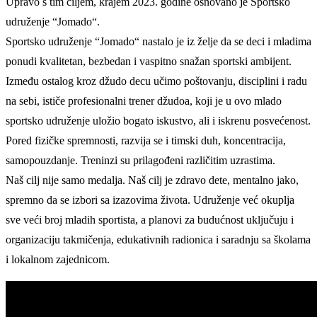
Upravo s tim ciljem, krajem 2023. godine osnovano je Sportsko
udruženje “Jomado“.
Sportsko udruženje “Jomado“ nastalo je iz želje da se deci i mladima
ponudi kvalitetan, bezbedan i vaspitno snažan sportski ambijent.
Između ostalog kroz džudo decu učimo poštovanju, disciplini i radu
na sebi, ističe profesionalni trener džudoa, koji je u ovo mlado
sportsko udruženje uložio bogato iskustvo, ali i iskrenu posvećenost.
Pored fizičke spremnosti, razvija se i timski duh, koncentracija,
samopouzdanje. Treninzi su prilagođeni različitim uzrastima.
Naš cilj nije samo medalja. Naš cilj je zdravo dete, mentalno jako,
spremno da se izbori sa izazovima života. Udruženje već okuplja
sve veći broj mladih sportista, a planovi za budućnost uključuju i
organizaciju takmičenja, edukativnih radionica i saradnju sa školama
i lokalnom zajednicom.