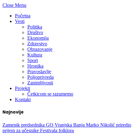
Close Menu
Početna
Vesti
Politika
Društvo
Ekonomija
Zdravstvo
Obrazovanje
Kultura
Sport
Hronika
Pravoslavlje
Poljoprivreda
Zanimljivosti
Projekti
Četkicom se razumemo
Kontakt
Najnovije
Zamenik predsednika GO Vranjska Banja Marko Nikolić priredio
prijem za učesnike Festivala folklora