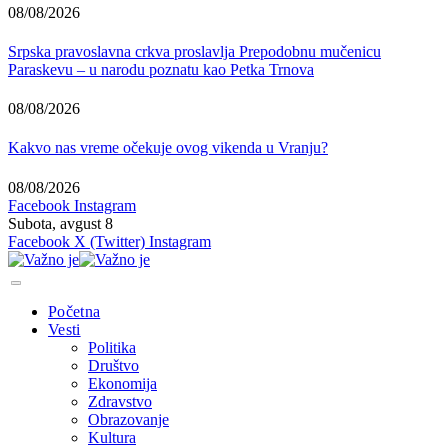
08/08/2026
Srpska pravoslavna crkva proslavlja Prepodobnu mučenicu
Paraskevu – u narodu poznatu kao Petka Trnova
08/08/2026
Kakvo nas vreme očekuje ovog vikenda u Vranju?
08/08/2026
Facebook
Instagram
Subota, avgust 8
Facebook
X (Twitter)
Instagram
Početna
Vesti
Politika
Društvo
Ekonomija
Zdravstvo
Obrazovanje
Kultura