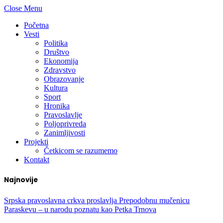
Close Menu
Početna
Vesti
Politika
Društvo
Ekonomija
Zdravstvo
Obrazovanje
Kultura
Sport
Hronika
Pravoslavlje
Poljoprivreda
Zanimljivosti
Projekti
Četkicom se razumemo
Kontakt
Najnovije
Srpska pravoslavna crkva proslavlja Prepodobnu mučenicu
Paraskevu – u narodu poznatu kao Petka Trnova