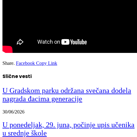
Share.
Facebook
Copy Link
Slične vesti
U Gradskom parku održana svečana dodela
nagrada đacima generacije
30/06/2026
U ponedeljak, 29. juna, počinje upis učenika
u srednje škole