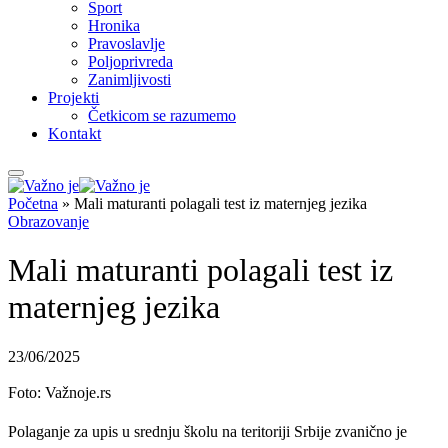
Sport
Hronika
Pravoslavlje
Poljoprivreda
Zanimljivosti
Projekti
Četkicom se razumemo
Kontakt
Početna
»
Mali maturanti polagali test iz maternjeg jezika
Obrazovanje
Mali maturanti polagali test iz
maternjeg jezika
23/06/2025
Foto: Važnoje.rs
Polaganje za upis u srednju školu na teritoriji Srbije zvanično je