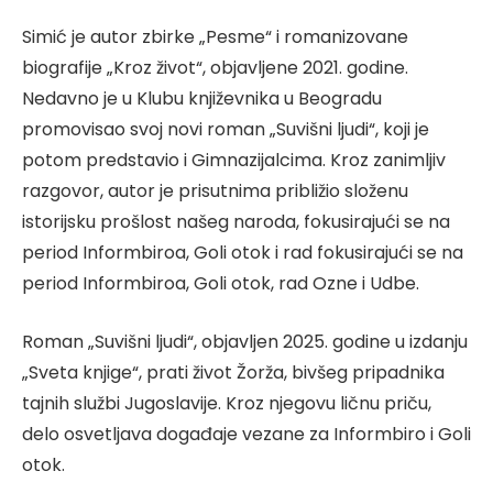
Simić je autor zbirke „Pesme“ i romanizovane
biografije „Kroz život“, objavljene 2021. godine.
Nedavno je u Klubu književnika u Beogradu
promovisao svoj novi roman „Suvišni ljudi“, koji je
potom predstavio i Gimnazijalcima. Kroz zanimljiv
razgovor, autor je prisutnima približio složenu
istorijsku prošlost našeg naroda, fokusirajući se na
period Informbiroa, Goli otok i rad fokusirajući se na
period Informbiroa, Goli otok, rad Ozne i Udbe.
Roman „Suvišni ljudi“, objavljen 2025. godine u izdanju
„Sveta knjige“, prati život Žorža, bivšeg pripadnika
tajnih službi Jugoslavije. Kroz njegovu ličnu priču,
delo osvetljava događaje vezane za Informbiro i Goli
otok.