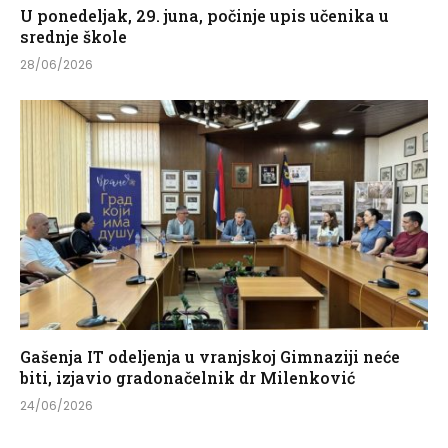
U ponedeljak, 29. juna, počinje upis učenika u
srednje škole
28/06/2026
Gašenja IT odeljenja u vranjskoj Gimnaziji neće
biti, izjavio gradonačelnik dr Milenković
24/06/2026