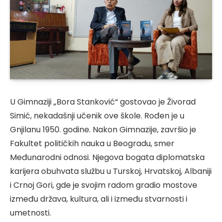
U Gimnaziji „Bora Stanković“ gostovao je Živorad
Simić, nekadašnji učenik ove škole. Rođen je u
Gnjilanu 1950. godine. Nakon Gimnazije, završio je
Fakultet političkih nauka u Beogradu, smer
Međunarodni odnosi. Njegova bogata diplomatska
karijera obuhvata službu u Turskoj, Hrvatskoj, Albaniji
i Crnoj Gori, gde je svojim radom gradio mostove
između država, kultura, ali i između stvarnosti i
umetnosti.