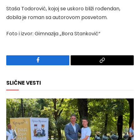
Staša Todorović, kojoj se uskoro bliži rođendan,
dobila je roman sa autorovom posvetom.
Foto i izvor: Gimnazija „Bora Stanković“
Facebook
Copy
Link
SLIČNE VESTI