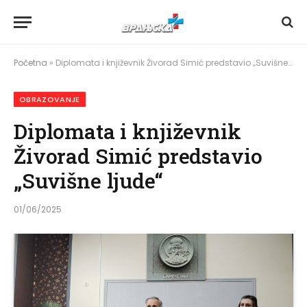
Početna
»
Diplomata i književnik Živorad Simić predstavio „Suvišne ljude“
OBRAZOVANJE
Diplomata i književnik
Živorad Simić predstavio
„Suvišne ljude“
01/06/2025