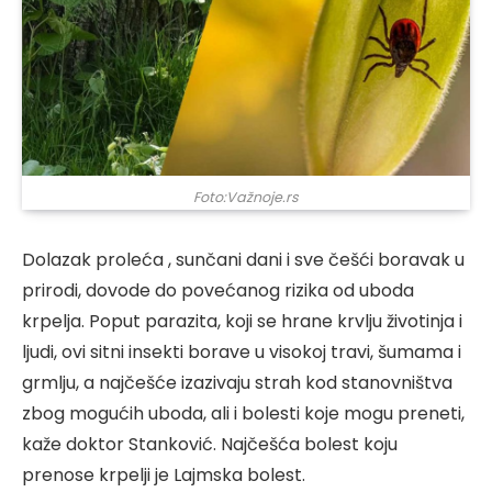
Foto:Važnoje.rs
Dolazak proleća , sunčani dani i sve češći boravak u
prirodi, dovode do povećanog rizika od uboda
krpelja. Poput parazita, koji se hrane krvlju životinja i
ljudi, ovi sitni insekti borave u visokoj travi, šumama i
grmlju, a najčešće izazivaju strah kod stanovništva
zbog mogućih uboda, ali i bolesti koje mogu preneti,
kaže doktor Stanković. Najčešća bolest koju
prenose krpelji je Lajmska bolest.