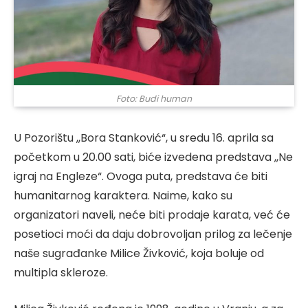
Foto: Budi human
U Pozorištu ,,Bora Stanković“, u sredu 16. aprila sa
početkom u 20.00 sati, biće izvedena predstava ,,Ne
igraj na Engleze“. Ovoga puta, predstava će biti
humanitarnog karaktera. Naime, kako su
organizatori naveli, neće biti prodaje karata, već će
posetioci moći da daju dobrovoljan prilog za lečenje
naše sugrađanke Milice Živković, koja boluje od
multipla skleroze.