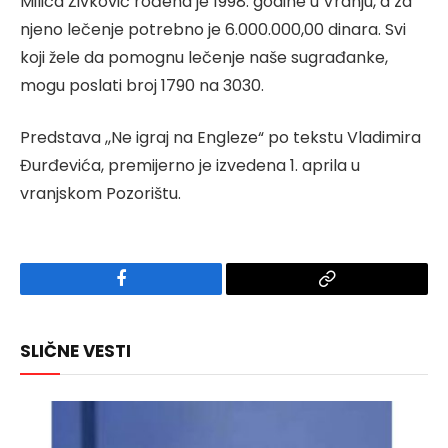
Milica Živković rođena je 1998. godine u Vranju, a za
njeno lečenje potrebno je 6.000.000,00 dinara. Svi
koji žele da pomognu lečenje naše sugrađanke,
mogu poslati broj 1790 na 3030.
Predstava ,,Ne igraj na Engleze“ po tekstu Vladimira
Đurđevića, premijerno je izvedena 1. aprila u
vranjskom Pozorištu.
Facebook
Copy
Link
SLIČNE VESTI