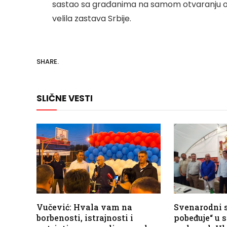
sastao sa građanima na samom otvaranju ov
velila zastava Srbije.
SHARE.
SLIČNE VESTI
Vučević: Hvala vam na
Svenarodni s
borbenosti, istrajnosti i
pobeđuje“ u 