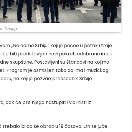
o: Tanjug
om „Ne damo Srbiju“ koji je počeo u petak i traje
m će biti predstavljen novi pokret, odabrano ime i
odne skupštine. Postavljeni su štandovi na kojima
ret. Program je osmišljen tako da ima i muzičkog
boru, na koji je pozvao predsednik Srbije
dok će pre njega nastupiti i violinisti iz
rebalo bi da se obrati u 19 časova. On se juče