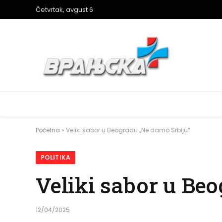
Četvrtak, avgust 6
Početna
»
Veliki sabor u Beogradu „Ne damo Srbiju“
POLITIKA
Veliki sabor u Be
12/04/2025