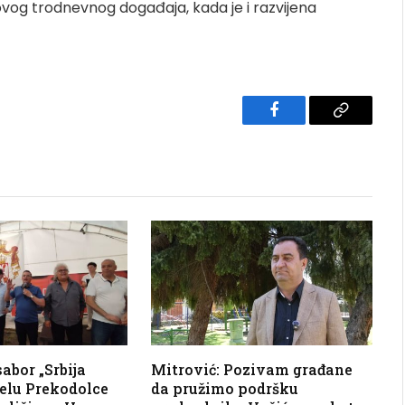
og trodnevnog događaja, kada je i razvijena
Facebook
Copy
Link
abor „Srbija
Mitrović: Pozivam građane
selu Prekodolce
da pružimo podršku