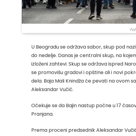
Fot
U Beogradu se održava sabor, skup pod naziv
do nedelje. Danas je centralni skup, na koje
izloženi zahtevi. Skup se održava ispred Nar
se promovišu gradovi i opštine ali i novi pok
dela. Baja Mali Knindža će pevati na ovom sa
Aleksandar Vučić.
Očekuje se da Bajin nastup počne u 17 časova, 
Pranjana.
Prema proceni predsednik Aleksandar Vučić t