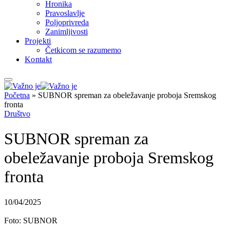
Hronika
Pravoslavlje
Poljoprivreda
Zanimljivosti
Projekti
Četkicom se razumemo
Kontakt
Početna
»
SUBNOR spreman za obeležavanje proboja Sremskog
fronta
Društvo
SUBNOR spreman za
obeležavanje proboja Sremskog
fronta
10/04/2025
Foto: SUBNOR