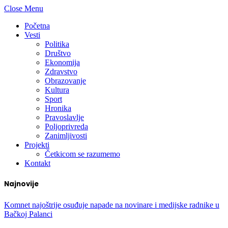
Close Menu
Početna
Vesti
Politika
Društvo
Ekonomija
Zdravstvo
Obrazovanje
Kultura
Sport
Hronika
Pravoslavlje
Poljoprivreda
Zanimljivosti
Projekti
Četkicom se razumemo
Kontakt
Najnovije
Komnet najoštrije osuđuje napade na novinare i medijske radnike u
Bačkoj Palanci