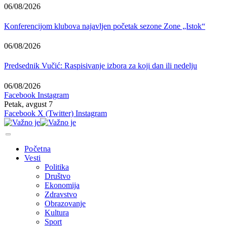
06/08/2026
Konferencijom klubova najavljen početak sezone Zone „Istok“
06/08/2026
Predsednik Vučić: Raspisivanje izbora za koji dan ili nedelju
06/08/2026
Facebook
Instagram
Petak, avgust 7
Facebook
X (Twitter)
Instagram
Početna
Vesti
Politika
Društvo
Ekonomija
Zdravstvo
Obrazovanje
Kultura
Sport