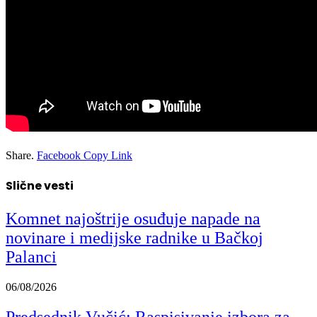
Share.
Facebook
Copy Link
Slične vesti
Komnet najoštrije osuđuje napade na
novinare i medijske radnike u Bačkoj
Palanci
06/08/2026
Predsednik Vučić: Raspisivanje izbora za