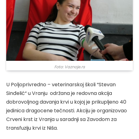
Foto: Vaznoje.rs
U Poljoprivredno – veterinarskoj školi “Stevan
Sinđelić“ u Vranju održana je redovna akcija
dobrovoljnog davanja krvi u kojoj je prikupljeno 40
jedinica dragocene tečnosti. Akciju je organizovao
Crveni krst iz Vranja u saradnji sa Zavodom za
transfuziju krvi iz Niša.