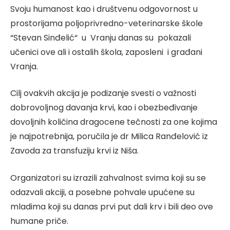
Svoju humanost kao i društvenu odgovornost u
prostorijama poljoprivredno-veterinarske škole
“Stevan Sinđelić“ u Vranju danas su pokazali
učenici ove ali i ostalih škola, zaposleni i građani
Vranja.
Cilj ovakvih akcija je podizanje svesti o važnosti
dobrovoljnog davanja krvi, kao i obezbeđivanje
dovoljnih količina dragocene tečnosti za one kojima
je najpotrebnija, poručila je dr Milica Ranđelović iz
Zavoda za transfuziju krvi iz Niša.
Organizatori su izrazili zahvalnost svima koji su se
odazvali akciji, a posebne pohvale upućene su
mladima koji su danas prvi put dali krv i bili deo ove
humane priče.