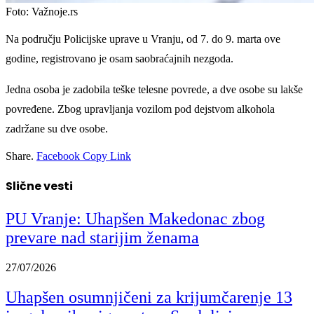
Foto: Važnoje.rs
Na području Policijske uprave u Vranju, od 7. do 9. marta ove
godine, registrovano je osam saobraćajnih nezgoda.
Jedna osoba je zadobila teške telesne povrede, a dve osobe su lakše
povređene. Zbog upravljanja vozilom pod dejstvom alkohola
zadržane su dve osobe.
Share.
Facebook
Copy Link
Slične vesti
PU Vranje: Uhapšen Makedonac zbog
prevare nad starijim ženama
27/07/2026
Uhapšen osumnjičeni za krijumčarenje 13