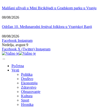
Mališani uživali u Mini Biciklijadi u Gradskom parku u Vranju
08/08/2026
Održan 10. Međunarodni festival folklora u Vranjskoj Banji
08/08/2026
Facebook
Instagram
Nedelja, avgust 9
Facebook
X (Twitter)
Instagram
Početna
Vesti
Politika
Društvo
Ekonomija
Zdravstvo
Obrazovanje
Kultura
Sport
Hronika