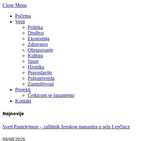
Close Menu
Početna
Vesti
Politika
Društvo
Ekonomija
Zdravstvo
Obrazovanje
Kultura
Sport
Hronika
Pravoslavlje
Poljoprivreda
Zanimljivosti
Projekti
Četkicom se razumemo
Kontakt
Najnovije
Sveti Pantelejmon – zaštitnik ženskog manastira u selu Lepčince
09/08/2026