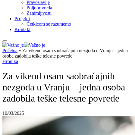
Pravoslavlje
Poljoprivreda
Zanimljivosti
Projekti
Četkicom se razumemo
Kontakt
Početna
»
Za vikend osam saobraćajnih nezgoda u Vranju – jedna
osoba zadobila teške telesne povrede
Hronika
Za vikend osam saobraćajnih
nezgoda u Vranju – jedna osoba
zadobila teške telesne povrede
10/03/2025