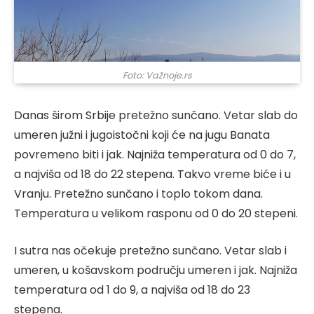
Foto: Važnoje.rs
Danas širom Srbije pretežno sunčano. Vetar slab do
umeren južni i jugoistočni koji će na jugu Banata
povremeno biti i jak. Najniža temperatura od 0 do 7,
a najviša od 18 do 22 stepena. Takvo vreme biće i u
Vranju. Pretežno sunčano i toplo tokom dana.
Temperatura u velikom rasponu od 0 do 20 stepeni.
I sutra nas očekuje pretežno sunčano. Vetar slab i
umeren, u košavskom području umeren i jak. Najniža
temperatura od 1 do 9, a najviša od 18 do 23
stepena.