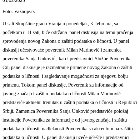
01/02/2025
Foto: Važnoje.rs
U sali Skupštine grada Vranja u ponedeljak, 3. februara, sa
početkom u 11 sati, biće održana panel diskusija na temu praćenja
sprovođenja novog Zakona o zaštiti podataka o ličnosti. U panel
diskusiji učestvovaće poverenik Milan Marinović i zamenica
poverenika Sanja Unković , kao i predstavnici Službe Poverenika.
Cilj panel diskusije je razmatranje primene novog Zakona o zaštiti
podataka o ličnosti i sagledavanje mogućnosti za njegovu bolju
primenu. Tokom panel diskusije, Poverenik za informacije od
javnog značaja i zaštitu podataka o ličnosti Milan Marinović
predstaviće aktuelni trenutak u zaštiti podataka o ličnosti u Republici
Srbiji. Zamenica Poverenika Sanja Unković predstaviće položaj
institucije Poverenika za informacije od javnog značaja i zaštitu
podataka o ličnosti, nadležnosti Poverenika sa akcentom na zaštitu
podataka o ličnosti. U panel diskusiji uzeće učešće i predstavnici