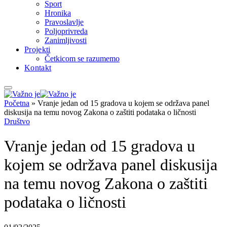
Sport
Hronika
Pravoslavlje
Poljoprivreda
Zanimljivosti
Projekti
Četkicom se razumemo
Kontakt
Početna
»
Vranje jedan od 15 gradova u kojem se održava panel
diskusija na temu novog Zakona o zaštiti podataka o ličnosti
Društvo
Vranje jedan od 15 gradova u
kojem se održava panel diskusija
na temu novog Zakona o zaštiti
podataka o ličnosti