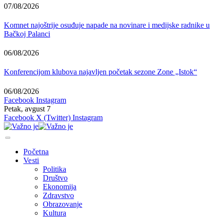
07/08/2026
Komnet najoštrije osuđuje napade na novinare i medijske radnike u
Bačkoj Palanci
06/08/2026
Konferencijom klubova najavljen početak sezone Zone „Istok“
06/08/2026
Facebook
Instagram
Petak, avgust 7
Facebook
X (Twitter)
Instagram
Početna
Vesti
Politika
Društvo
Ekonomija
Zdravstvo
Obrazovanje
Kultura