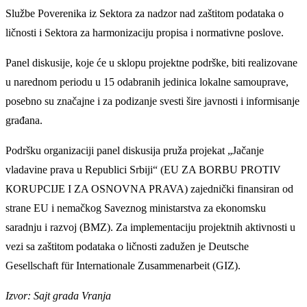
Službe Poverenika iz Sektora za nadzor nad zaštitom podataka o
ličnosti i Sektora za harmonizaciju propisa i normativne poslove.
Panel diskusije, koje će u sklopu projektne podrške, biti realizovane
u narednom periodu u 15 odabranih jedinica lokalne samouprave,
posebno su značajne i za podizanje svesti šire javnosti i informisanje
građana.
Podršku organizaciji panel diskusija pruža projekat „Jačanje
vladavine prava u Republici Srbiji“ (EU ZA BORBU PROTIV
КORUPCIJE I ZA OSNOVNA PRAVA) zajednički finansiran od
strane EU i nemačkog Saveznog ministarstva za ekonomsku
saradnju i razvoj (BMZ). Za implementaciju projektnih aktivnosti u
vezi sa zaštitom podataka o ličnosti zadužen je Deutsche
Gesellschaft für Internationale Zusammenarbeit (GIZ).
Izvor: Sajt grada Vranja