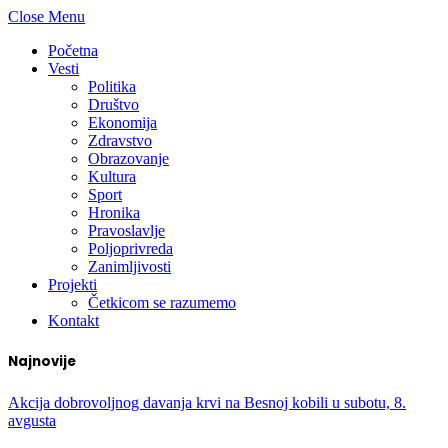
Close Menu
Početna
Vesti
Politika
Društvo
Ekonomija
Zdravstvo
Obrazovanje
Kultura
Sport
Hronika
Pravoslavlje
Poljoprivreda
Zanimljivosti
Projekti
Četkicom se razumemo
Kontakt
Najnovije
Akcija dobrovoljnog davanja krvi na Besnoj kobili u subotu, 8.
avgusta