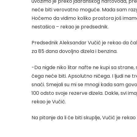
uvozimo je preko jadranskog naftovoda, prek
neće biti verovatno moguće. Mada sam razg
Hoćemo da vidimo koliko prostora još imamo
nestašica – rekao je predsednik.
Predsednik Aleksandar Vučić je rekao da čak
za 85 dana dovoljno dizela i benzina.
-Da nigde niko litar nafte ne kupi sa strane, 
čega neće biti. Apsolutno ničega. I ljudi ne 
snaći. Smejali su mi se mnogi kada sam govor
100 odsto svoje rezerve dizela. Dakle, svi im
rekao je Vučić.
Na pitanje da li će biti skuplje, Vučić je rekao