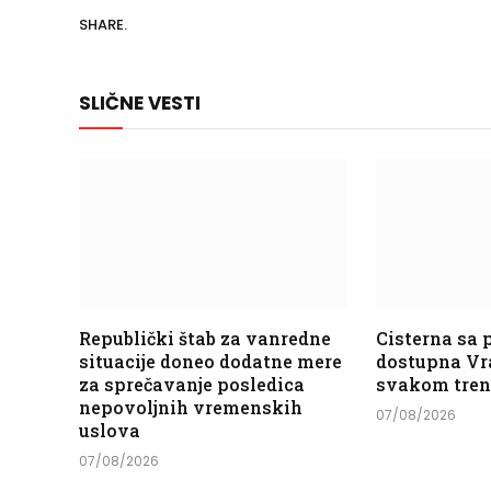
SHARE.
SLIČNE VESTI
Republički štab za vanredne
Cisterna sa
situacije doneo dodatne mere
dostupna Vr
za sprečavanje posledica
svakom tre
nepovoljnih vremenskih
07/08/2026
uslova
07/08/2026