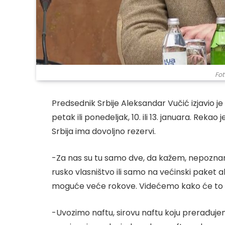
Fot
Predsednik Srbije Aleksandar Vučić izjavio je
petak ili ponedeljak, 10. ili 13. januara. Rekao 
Srbija ima dovoljno rezervi.
-Za nas su tu samo dve, da kažem, nepoznani
rusko vlasništvo ili samo na većinski paket ak
moguće veće rokove. Videćemo kako će to iz
-Uvozimo naftu, sirovu naftu koju prerađujem