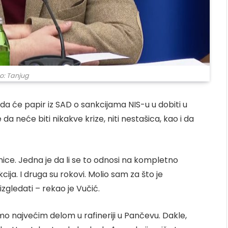
o: Tanjug
 da će papir iz SAD o sankcijama NIS-u u dobiti u
je da neće biti nikakve krize, niti nestašica, kao i da
ce. Jedna je da li se to odnosi na kompletno
cija. I druga su rokovi. Molio sam za što je
gledati – rekao je Vučić.
o najvećim delom u rafineriji u Pančevu. Dakle,