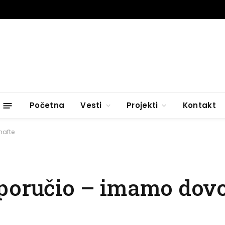
Početna
Vesti
Projekti
Kontakt
nafte
 poručio – imamo dovo