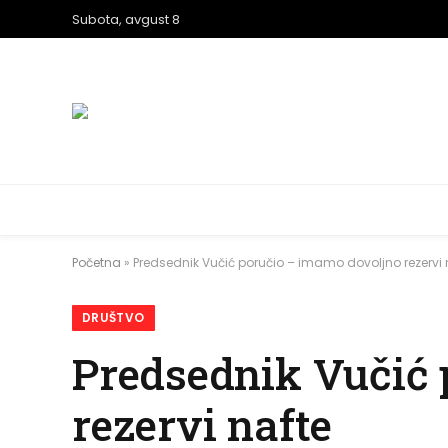
Subota, avgust 8
Početna
»
Predsednik Vučić poručio – imamo dovoljno rezervi 
DRUŠTVO
Predsednik Vučić
rezervi nafte