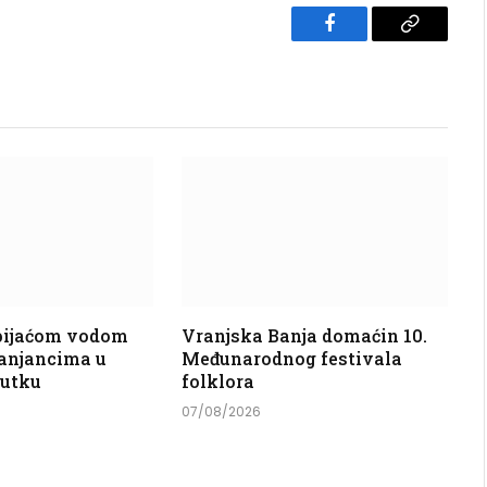
Facebook
Copy
Link
 pijaćom vodom
Vranjska Banja domaćin 10.
anjancima u
Međunarodnog festivala
nutku
folklora
07/08/2026