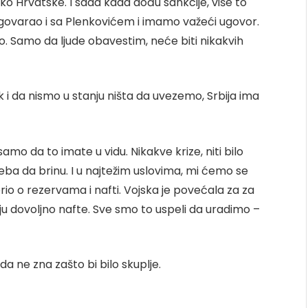
o Hrvatske. I sada kada dođu sankcije, više to
ovarao i sa Plenkovićem i imamo važeći ugovor.
. Samo da ljude obavestim, neće biti nikakvih
 i da nismo u stanju ništa da uvezemo, Srbija ima
samo da to imate u vidu. Nikakve krize, niti bilo
treba da brinu. I u najtežim uslovima, mi ćemo se
io o rezervama i nafti. Vojska je povećala za za
aju dovoljno nafte. Sve smo to uspeli da uradimo –
 da ne zna zašto bi bilo skuplje.