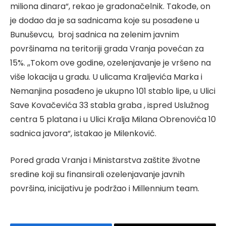
miliona dinara“, rekao je gradonačelnik. Takođe, on
je dodao da je sa sadnicama koje su posađene u
Bunuševcu, broj sadnica na zelenim javnim
površinama na teritoriji grada Vranja povećan za
15%. ,,Tokom ove godine, ozelenjavanje je vršeno na
više lokacija u gradu. U ulicama Kraljevića Marka i
Nemanjina posađeno je ukupno 101 stablo lipe, u Ulici
Save Kovačevića 33 stabla graba , ispred Uslužnog
centra 5 platana i u Ulici Kralja Milana Obrenovića 10
sadnica javora“, istakao je Milenković.
Pored grada Vranja i Ministarstva zaštite životne
sredine koji su finansirali ozelenjavanje javnih
površina, inicijativu je podržao i Millennium team.