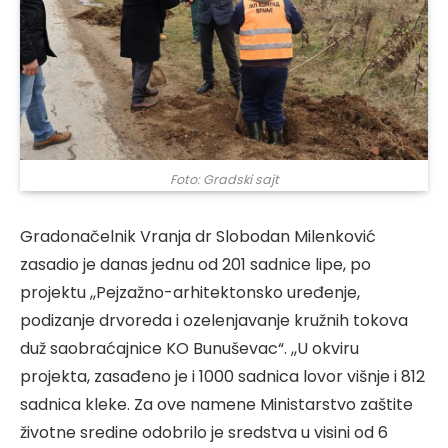
Foto: Gradski sajt
Gradonačelnik Vranja dr Slobodan Milenković
zasadio je danas jednu od 201 sadnice lipe, po
projektu ,,Pejzažno-arhitektonsko uređenje,
podizanje drvoreda i ozelenjavanje kružnih tokova
duž saobraćajnice KO Bunuševac“. ,,U okviru
projekta, zasađeno je i 1000 sadnica lovor višnje i 812
sadnica kleke. Za ove namene Ministarstvo zaštite
životne sredine odobrilo je sredstva u visini od 6