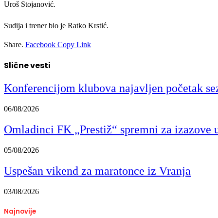
Uroš Stojanović.
Sudija i trener bio je Ratko Krstić.
Share.
Facebook
Copy Link
Slične vesti
Konferencijom klubova najavljen početak se
06/08/2026
Omladinci FK „Prestiž“ spremni za izazove u 
05/08/2026
Uspešan vikend za maratonce iz Vranja
03/08/2026
Najnovije