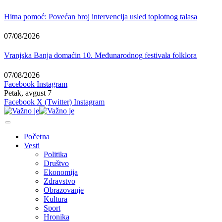
Hitna pomoć: Povećan broj intervencija usled toplotnog talasa
07/08/2026
Vranjska Banja domaćin 10. Međunarodnog festivala folklora
07/08/2026
Facebook
Instagram
Petak, avgust 7
Facebook
X (Twitter)
Instagram
Početna
Vesti
Politika
Društvo
Ekonomija
Zdravstvo
Obrazovanje
Kultura
Sport
Hronika