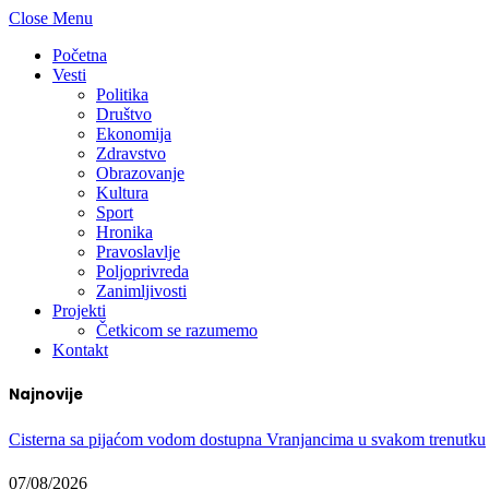
Close Menu
Početna
Vesti
Politika
Društvo
Ekonomija
Zdravstvo
Obrazovanje
Kultura
Sport
Hronika
Pravoslavlje
Poljoprivreda
Zanimljivosti
Projekti
Četkicom se razumemo
Kontakt
Najnovije
Cisterna sa pijaćom vodom dostupna Vranjancima u svakom trenutku
07/08/2026