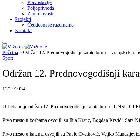
Pravoslavlje
Poljoprivreda
Zanimljivosti
Projekti
Četkicom se razumemo
Kontakt
Početna
»
Održan 12. Prednovogodišnji karate turnir – vranjski karati
Sport
Održan 12. Prednovogodišnji karat
15/12/2024
U Lebanu je održan 12. Prednovogodišnji karate turnir „UNSU OPEN“ 
Prvo mesto u borbama osvojili su Ilija Krstić, Bogdan Krstić i Sara N
Prvo mesto u katama osvojili su Pavle Cvetković, Veljko Manasijević,