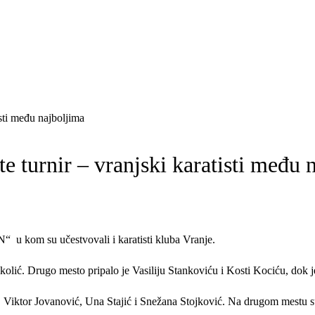
sti među najboljima
e turnir – vranjski karatisti među 
u kom su učestvovali i karatisti kluba Vranje.
ikolić. Drugo mesto pripalo je Vasiliju Stankoviću i Kosti Kociću, dok 
 Viktor Jovanović, Una Stajić i Snežana Stojković. Na drugom mestu su