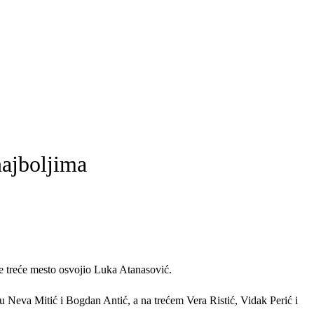
najboljima
je treće mesto osvojio Luka Atanasović.
 Neva Mitić i Bogdan Antić, a na trećem Vera Ristić, Vidak Perić i