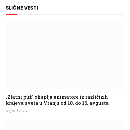
Link
SLIČNE VESTI
„Zlatni puž“ okuplja animatore iz različizih
krajeva sveta u Vranju od 10. do 16. avgusta
07/08/2026