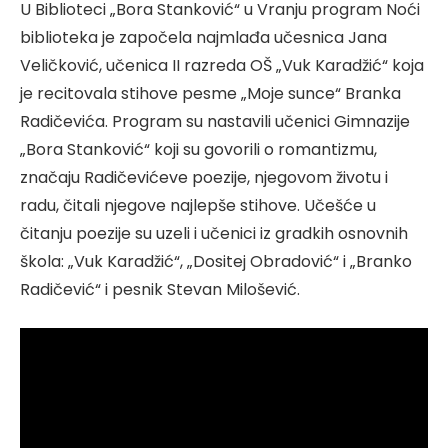
U Biblioteci „Bora Stanković“ u Vranju program Noći
biblioteka je započela najmlađa učesnica Jana
Veličković, učenica II razreda OŠ „Vuk Karadžić“ koja
je recitovala stihove pesme „Moje sunce“ Branka
Radičevića. Program su nastavili učenici Gimnazije
„Bora Stanković“ koji su govorili o romantizmu,
značaju Radičevićeve poezije, njegovom životu i
radu, čitali njegove najlepše stihove. Učešće u
čitanju poezije su uzeli i učenici iz gradkih osnovnih
škola: „Vuk Karadžić“, „Dositej Obradović“ i „Branko
Radičević“ i pesnik Stevan Milošević.