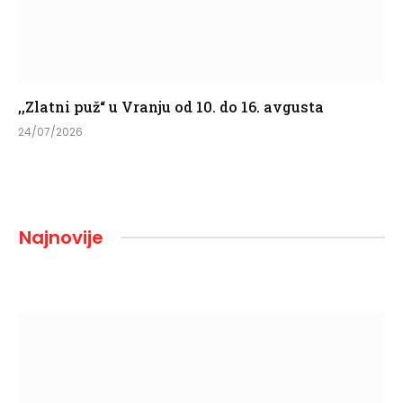
,,Zlatni puž“ u Vranju od 10. do 16. avgusta
24/07/2026
Najnovije