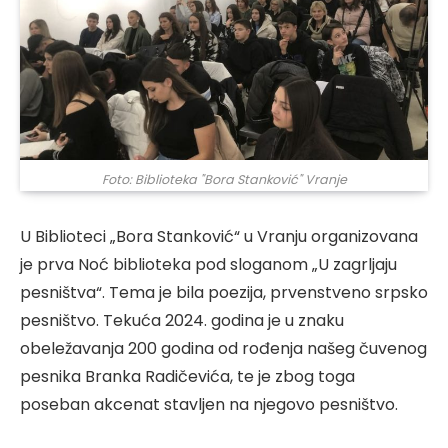
Foto: Biblioteka "Bora Stanković" Vranje
U Biblioteci „Bora Stanković“ u Vranju organizovana
je prva Noć biblioteka pod sloganom „U zagrljaju
pesništva“. Tema je bila poezija, prvenstveno srpsko
pesništvo. Tekuća 2024. godina je u znaku
obeležavanja 200 godina od rođenja našeg čuvenog
pesnika Branka Radičevića, te je zbog toga
poseban akcenat stavljen na njegovo pesništvo.