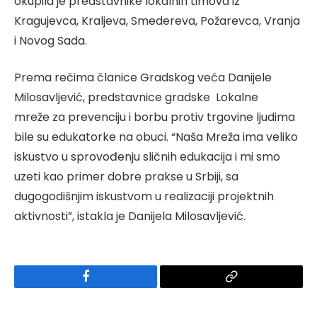
okupila je predstavnike lokalnih timova iz
Kragujevca, Kraljeva, Smedereva, Požarevca, Vranja
i Novog Sada.
Prema rečima članice Gradskog veća Danijele
Milosavljević, predstavnice gradske Lokalne
mreže za prevenciju i borbu protiv trgovine ljudima
bile su edukatorke na obuci. “Naša Mreža ima veliko
iskustvo u sprovođenju sličnih edukacija i mi smo
uzeti kao primer dobre prakse u Srbiji, sa
dugogodišnjim iskustvom u realizaciji projektnih
aktivnosti”, istakla je Danijela Milosavljević.
Facebook
Copy
Link