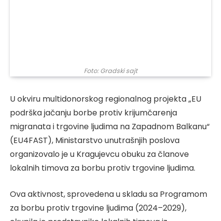
Foto: Gradski sajt
U okviru multidonorskog regionalnog projekta „EU
podrška jačanju borbe protiv krijumčarenja
migranata i trgovine ljudima na Zapadnom Balkanu“
(EU4FAST), Ministarstvo unutrašnjih poslova
organizovalo je u Kragujevcu obuku za članove
lokalnih timova za borbu protiv trgovine ljudima.
Ova aktivnost, sprovedena u skladu sa Programom
za borbu protiv trgovine ljudima (2024–2029),