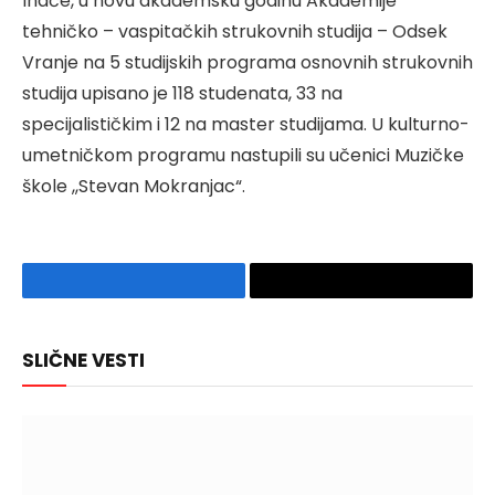
Inače, u novu akademsku godinu Akademije
tehničko – vaspitačkih strukovnih studija – Odsek
Vranje na 5 studijskih programa osnovnih strukovnih
studija upisano je 118 studenata, 33 na
specijalističkim i 12 na master studijama. U kulturno-
umetničkom programu nastupili su učenici Muzičke
škole ,,Stevan Mokranjac“.
Facebook
Copy
Link
SLIČNE VESTI