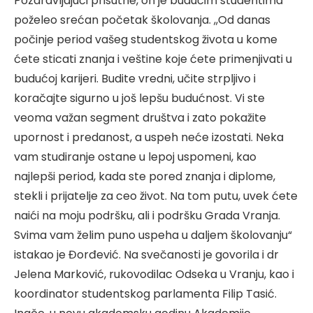
Pozdravljajući prisutne, on je budućim studentima
poželeo srećan početak školovanja. ,,Od danas
počinje period vašeg studentskog života u kome
ćete sticati znanja i veštine koje ćete primenjivati u
budućoj karijeri. Budite vredni, učite strpljivo i
koračajte sigurno u još lepšu budućnost. Vi ste
veoma važan segment društva i zato pokažite
upornost i predanost, a uspeh neće izostati. Neka
vam studiranje ostane u lepoj uspomeni, kao
najlepši period, kada ste pored znanja i diplome,
stekli i prijatelje za ceo život. Na tom putu, uvek ćete
naići na moju podršku, ali i podršku Grada Vranja.
Svima vam želim puno uspeha u daljem školovanju“
istakao je Đorđević. Na svečanosti je govorila i dr
Jelena Marković, rukovodilac Odseka u Vranju, kao i
koordinator studentskog parlamenta Filip Tasić.