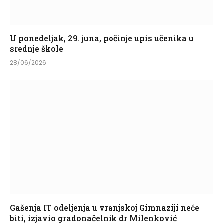
U ponedeljak, 29. juna, počinje upis učenika u
srednje škole
28/06/2026
Gašenja IT odeljenja u vranjskoj Gimnaziji neće
biti, izjavio gradonačelnik dr Milenković