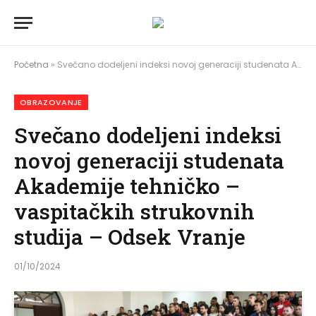
Početna
»
Svečano dodelјеni indeksi novoj generaciji studenata Akademije tehničko – vaspitačkih strukovnih studija – Odsek Vranje
OBRAZOVANJE
Svečano dodelјеni indeksi
novoj generaciji studenata
Akademije tehničko –
vaspitačkih strukovnih
studija – Odsek Vranje
01/10/2024