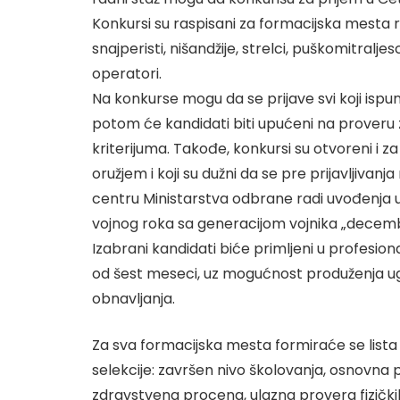
Konkursi su raspisani za formacijska mesta raz
snajperisti, nišandžije, strelci, puškomitralj
operatori.
Na konkurse mogu da se prijave svi koji ispu
potom će kandidati biti upućeni na proveru 
kriterijuma. Takođe, konkursi su otvoreni i za
oružjem i koji su dužni da se pre prijavljiv
centru Ministarstva odbrane radi uvođenja u 
vojnog roka sa generacijom vojnika „decem
Izabrani kandidati biće primljeni u profesio
od šest meseci, uz mogućnost produženja ugo
obnavljanja.
Za sva formacijska mesta formiraće se lista
selekcije: završen nivo školovanja, osnovna
zdravstvena procena, ulazna provera fizič