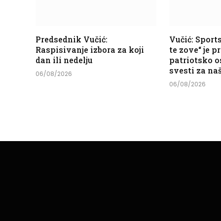
Predsednik Vučić:
Vučić: Sport
Raspisivanje izbora za koji
te zove“ je p
dan ili nedelju
patriotsko o
svesti za na
06/08/2026
06/08/2026