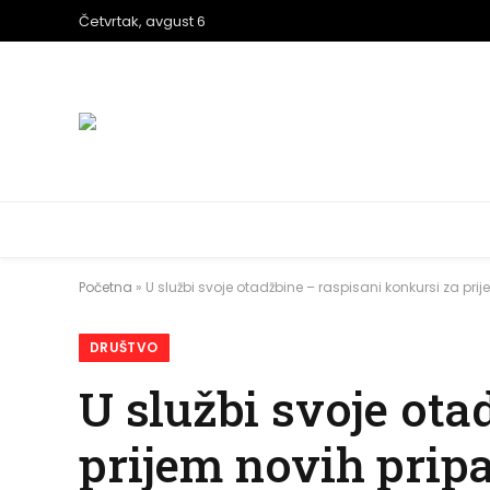
Četvrtak, avgust 6
Početna
»
U službi svoje otadžbine – raspisani konkursi za pri
DRUŠTVO
U službi svoje ota
prijem novih prip