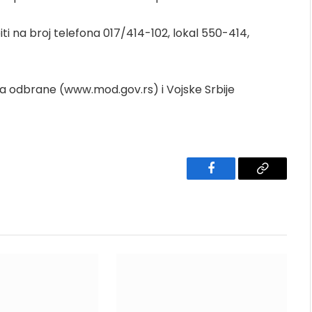
i na broj telefona 017/414-102, lokal 550-414,
va odbrane (www.mod.gov.rs) i Vojske Srbije
Facebook
Copy
Link