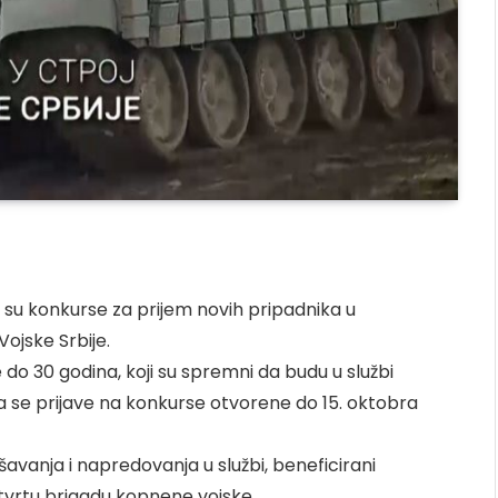
i su konkurse za prijem novih pripadnika u
ojske Srbije.
do 30 godina, koji su spremni da budu u službi
a se prijave na konkurse otvorene do 15. oktobra
šavanja i napredovanja u službi, beneficirani
tvrtu brigadu kopnene vojske.