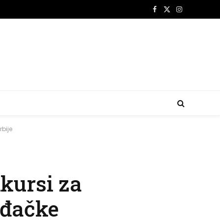
Facebook
X
Instagram
(Twitter)
rbije
nkursi za
iđačke