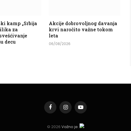
ski kamp „Srbija
Akcije dobrovoljnog davanja
rilika za
krvi naročito važne tokom
svešćivanje
leta
šu decu
06/08/2026
Facebook
Instagram
YouTube
© 2026
Važno je
.