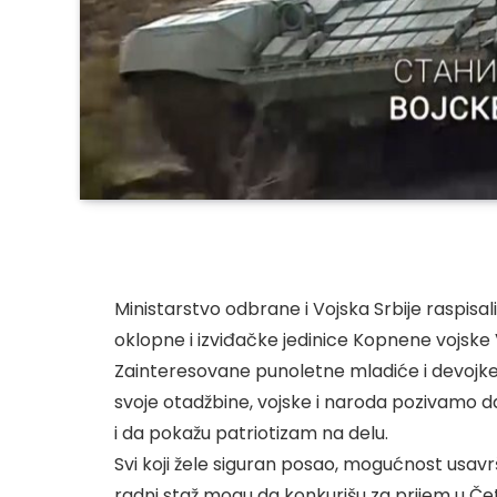
Ministarstvo odbrane i Vojska Srbije raspisal
oklopne i izviđačke jedinice Kopnene vojske V
Zainteresovane punoletne mladiće i devojke 
svoje otadžbine, vojske i naroda pozivamo d
i da pokažu patriotizam na delu.
Svi koji žele siguran posao, mogućnost usavr
radni staž mogu da konkurišu za prijem u Če