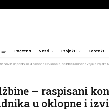
Početna
Vesti
Projekti
Kontakt
jem novih pripadnika u oklopne i izviđačke jedinice Kopnene vojske Vojske S
džbine – raspisani ko
adnika u oklopne i izv