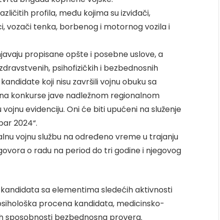
ličitih profila, među kojima su izviđači,
esci, vozači tenka, borbenog i motornog vozila i
njavaju propisane opšte i posebne uslove, a
zdravstvenih, psihofizičkih i bezbednosnih
 kandidate koji nisu završili vojnu obuku sa
anja na konkurse jave nadležnom regionalnom
vojnu evidenciju. Oni će biti upućeni na služenje
bar 2024“.
nalnu vojnu službu na određeno vreme u trajanju
vora o radu na period do tri godine i njegovog
 kandidata sa elementima sledećih aktivnosti
 psihološka procena kandidata, medicinsko-
kih sposobnosti bezbednosna provera.