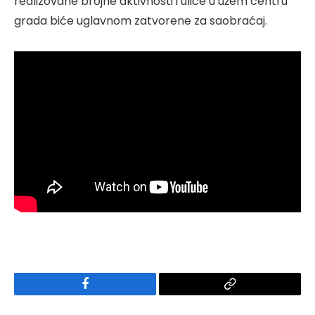
realizovane brojne aktivnosti i ulice u užem centru
grada biće uglavnom zatvorene za saobraćaj.
Facebook
Copy