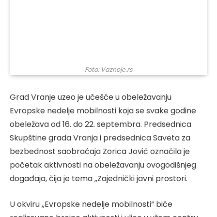
Foto: Vaznoje.rs
Grad Vranje uzeo je učešće u obeležavanju
Evropske nedelje mobilnosti koja se svake godine
obeležava od 16. do 22. septembra. Predsednica
Skupštine grada Vranja i predsednica Saveta za
bezbednost saobraćaja Zorica Jović označila je
početak aktivnosti na obeležavanju ovogodišnjeg
događaja, čija je tema ,,Zajednički javni prostori.
U okviru ,,Evropske nedelje mobilnosti“ biće