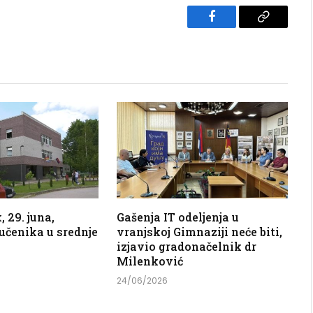
Facebook
Copy
Link
 29. juna,
Gašenja IT odeljenja u
 učenika u srednje
vranjskoj Gimnaziji neće biti,
izjavio gradonačelnik dr
Milenković
24/06/2026