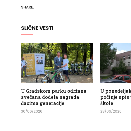
SHARE.
SLIČNE VESTI
U Gradskom parku održana
U ponedeljak,
svečana dodela nagrada
počinje upis
đacima generacije
škole
30/06/2026
28/06/2026