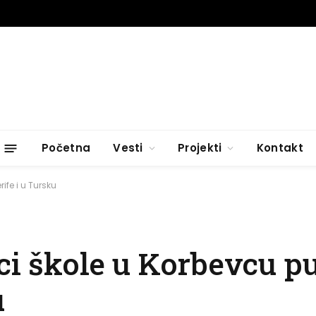
Početna
Vesti
Projekti
Kontakt
ife i u Tursku
ci škole u Korbevcu p
u