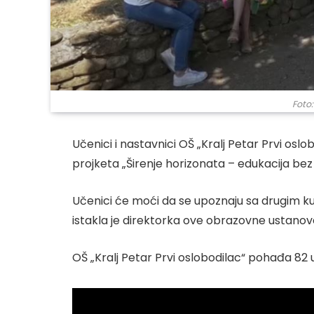
Foto:
Učenici i nastavnici OŠ „Kralj Petar Prvi oslo
projketa „Širenje horizonata – edukacija bez
Učenici će moći da se upoznaju sa drugim kult
istakla je direktorka ove obrazovne ustanov
OŠ „Kralj Petar Prvi oslobodilac“ pohađa 82 