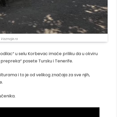
 Vaznoje.rs
bodilac“ u selu Korbevac imaće priliku da u okviru
 prepreka“ posete Tursku i Tenerife.
urama i to je od velikog značaja za sve njih,
e.
učenika.