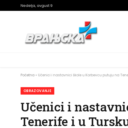
Nedelja, avgust 9
Početna
»
Učenici i nastavnici škole u Korbevcu putuju na Tener
OBRAZOVANJE
Učenici i nastavni
Tenerife i u Tursk