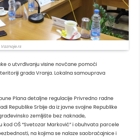
 Vaznoje.rs
luke o utvrđivanju visine novčane pomoći
teritoriji grada Vranja. Lokalna samouprava
opune Plana detaljne regulacije Privredno radne
adi Republike Srbije da iz javne svojine Republike
 građevinsko zemljište bez naknade,
 kod OŠ “Svetozar Marković” i obuhvata parcele
ezbednosti, na kojima se nalaze saobraćajnice i