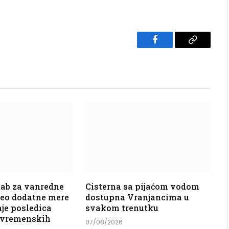
Facebook
Copy
Link
tab za vanredne
Cisterna sa pijaćom vodom
neo dodatne mere
dostupna Vranjancima u
je posledica
svakom trenutku
 vremenskih
07/08/2026