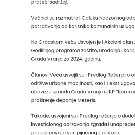
prateći sadržaji.
Većnici su razmatrali Odluku Nadzornog od
potraživanja od korisnika komunalnih usluga
Na Gradskom veću Usvojen je i Akcioni plan z
Godišnjeg programa zaštite, uređenja i korišć
Grada Vranja za 2024. godinu,
Članovi Veća usvojili su i Predlog Rešenja o 
održive urbane mobilnosti, kao i Tekst ugov
obaveza između Grada Vranja i JКP “Кomrad”, a
proširenje deponije Meteris.
Takođe, usvojeni su i Predlog rešenja o dodel
investicionog održavanja zgrada i unapređen
prodaji povrća van pijačnog prostora.