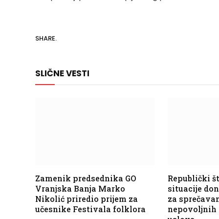
SHARE.
SLIČNE VESTI
Zamenik predsednika GO
Republički š
Vranjska Banja Marko
situacije do
Nikolić priredio prijem za
za sprečavan
učesnike Festivala folklora
nepovoljnih