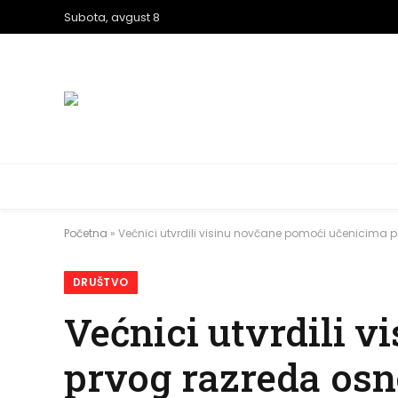
Subota, avgust 8
Početna
»
Većnici utvrdili visinu novčane pomoći učenicima 
DRUŠTVO
Većnici utvrdili 
prvog razreda osn