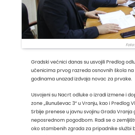
Foto:
Gradski većnici danas su usvojili Predlog od
učenicima prvog razreda osnovnih škola na 
godinama unazad izdvaja novac za prvake.
Usvojeni su Nacrt odluke o izradi izmene i d
zone ,,Bunuševac 3“ u Vranju, kao i Predlog Vl
Srbije prenese u javnu svojinu Grada Vranja
neposrednom pogodbom. Radi se o zemljištu
oko stambenih zgrada za pripadnike službi b