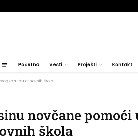
Početna
Vesti
Projekti
Kontakt
prvog razreda osnovnih škola
visinu novčane pomoći
ovnih škola