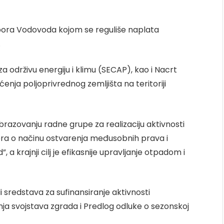
bora Vodovoda kojom se reguliše naplata
.
a održivu energiju i klimu (SECAP), kao i Nacrt
enja poljoprivrednog zemljišta na teritoriji
obrazovanju radne grupe za realizaciju aktivnosti
ora o načinu ostvarenja međusobnih prava i
 krajnji cilj je efikasnije upravljanje otpadom i
i sredstava za sufinansiranje aktivnosti
ja svojstava zgrada i Predlog odluke o sezonskoj