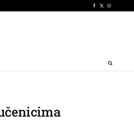
Facebook
X
Instagram
(Twitter)
 učenicima