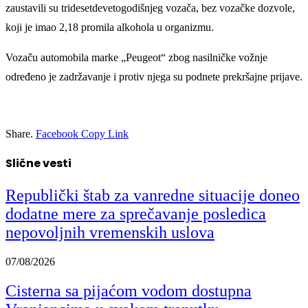
zaustavili su tridesetdevetogodišnjeg vozača, bez vozačke dozvole,
koji je imao 2,18 promila alkohola u organizmu.
Vozaču automobila marke „Peugeot“ zbog nasilničke vožnje
određeno je zadržavanje i protiv njega su podnete prekršajne prijave.
Share.
Facebook
Copy Link
Slične vesti
Republički štab za vanredne situacije doneo
dodatne mere za sprečavanje posledica
nepovoljnih vremenskih uslova
07/08/2026
Cisterna sa pijaćom vodom dostupna