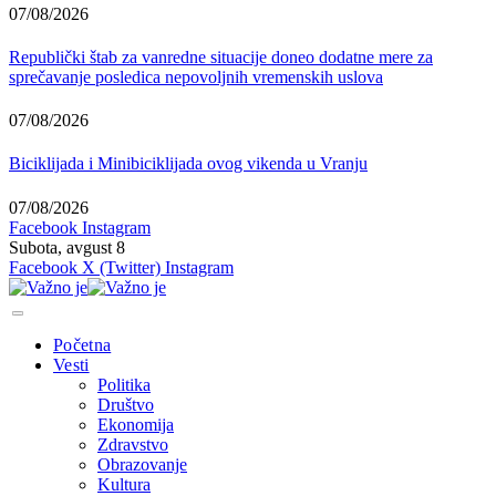
07/08/2026
Republički štab za vanredne situacije doneo dodatne mere za
sprečavanje posledica nepovoljnih vremenskih uslova
07/08/2026
Biciklijada i Minibiciklijada ovog vikenda u Vranju
07/08/2026
Facebook
Instagram
Subota, avgust 8
Facebook
X (Twitter)
Instagram
Početna
Vesti
Politika
Društvo
Ekonomija
Zdravstvo
Obrazovanje
Kultura