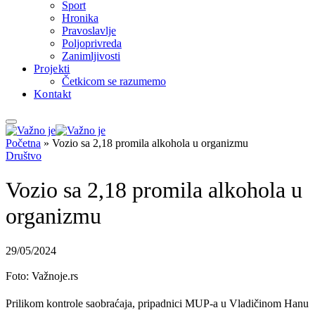
Sport
Hronika
Pravoslavlje
Poljoprivreda
Zanimljivosti
Projekti
Četkicom se razumemo
Kontakt
Početna
»
Vozio sa 2,18 promila alkohola u organizmu
Društvo
Vozio sa 2,18 promila alkohola u
organizmu
29/05/2024
Foto: Važnoje.rs
Prilikom kontrole saobraćaja, pripadnici MUP-a u Vladičinom Hanu