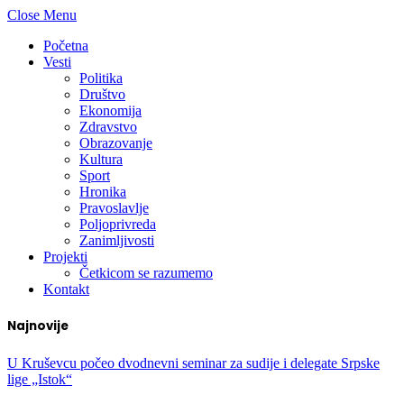
Close Menu
Početna
Vesti
Politika
Društvo
Ekonomija
Zdravstvo
Obrazovanje
Kultura
Sport
Hronika
Pravoslavlje
Poljoprivreda
Zanimljivosti
Projekti
Četkicom se razumemo
Kontakt
Najnovije
U Kruševcu počeo dvodnevni seminar za sudije i delegate Srpske
lige „Istok“