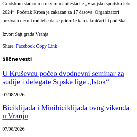
Gradskom stadionu u okviru manifestacije „Vranjsko sportsko leto
2024“. Početak Krosa je zakazan za 17 časova. Organizatori
pozivaju decu i roditelje da se pridruže kao takmičari ili podrška.
Izvor: Sajt grada Vranja
Share.
Facebook
Copy Link
Slične vesti
U Kruševcu počeo dvodnevni seminar za
sudije i delegate Srpske lige „Istok“
07/08/2026
Biciklijada i Minibiciklijada ovog vikenda
u Vranju
07/08/2026