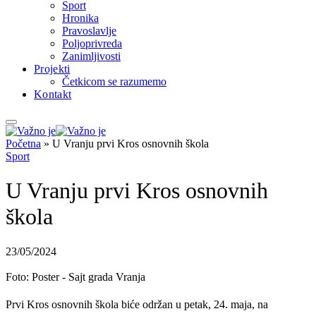
Sport
Hronika
Pravoslavlje
Poljoprivreda
Zanimljivosti
Projekti
Četkicom se razumemo
Kontakt
Početna
»
U Vranju prvi Kros osnovnih škola
Sport
U Vranju prvi Kros osnovnih
škola
23/05/2024
Foto: Poster - Sajt grada Vranja
Prvi Kros osnovnih škola biće održan u petak, 24. maja, na