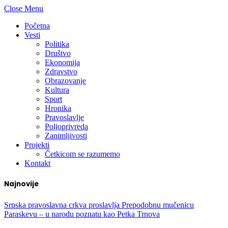
Close Menu
Početna
Vesti
Politika
Društvo
Ekonomija
Zdravstvo
Obrazovanje
Kultura
Sport
Hronika
Pravoslavlje
Poljoprivreda
Zanimljivosti
Projekti
Četkicom se razumemo
Kontakt
Najnovije
Srpska pravoslavna crkva proslavlja Prepodobnu mučenicu
Paraskevu – u narodu poznatu kao Petka Trnova