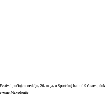
estival počinje u nedelju, 26. maja, u Sportskoj hali od 9 časova, dok
 Severne Makedonije.