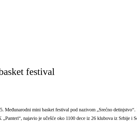
asket festival
5. Međunarodni mini basket festival pod nazivom „Srećno detinjstvo“. F
 „Panteri“, najavio je učešće oko 1100 dece iz 26 klubova iz Srbije i