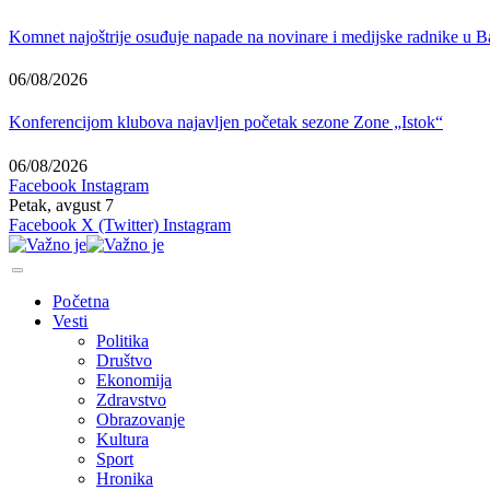
Komnet najoštrije osuđuje napade na novinare i medijske radnike u B
06/08/2026
Konferencijom klubova najavljen početak sezone Zone „Istok“
06/08/2026
Facebook
Instagram
Petak, avgust 7
Facebook
X (Twitter)
Instagram
Početna
Vesti
Politika
Društvo
Ekonomija
Zdravstvo
Obrazovanje
Kultura
Sport
Hronika