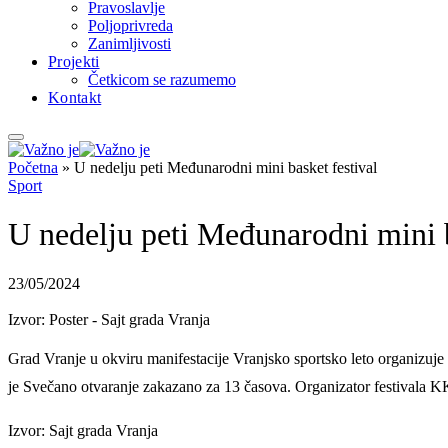
Pravoslavlje
Poljoprivreda
Zanimljivosti
Projekti
Četkicom se razumemo
Kontakt
Početna
»
U nedelju peti Međunarodni mini basket festival
Sport
U nedelju peti Međunarodni mini b
23/05/2024
Izvor: Poster - Sajt grada Vranja
Grad Vranje u okviru manifestacije Vranjsko sportsko leto organizuje 
je Svečano otvaranje zakazano za 13 časova. Organizator festivala KK
Izvor: Sajt grada Vranja