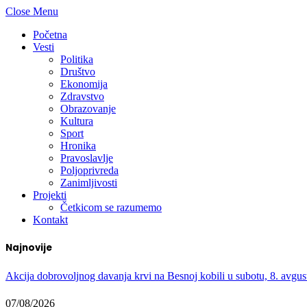
Close Menu
Početna
Vesti
Politika
Društvo
Ekonomija
Zdravstvo
Obrazovanje
Kultura
Sport
Hronika
Pravoslavlje
Poljoprivreda
Zanimljivosti
Projekti
Četkicom se razumemo
Kontakt
Najnovije
Akcija dobrovoljnog davanja krvi na Besnoj kobili u subotu, 8. avgus
07/08/2026