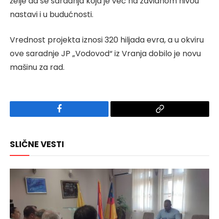
želje da se saradnja koja je već na zavidnom nivou
nastavi i u budućnosti.
Vrednost projekta iznosi 320 hiljada evra, a u okviru
ove saradnje JP „Vodovod“ iz Vranja dobilo je novu
mašinu za rad.
Facebook
Copy
Link
SLIČNE VESTI