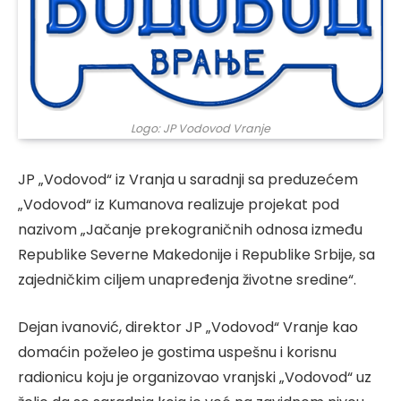
Logo: JP Vodovod Vranje
JP „Vodovod“ iz Vranja u saradnji sa preduzećem
„Vodovod“ iz Kumanova realizuje projekat pod
nazivom „Jačanje prekograničnih odnosa između
Republike Severne Makedonije i Republike Srbije, sa
zajedničkim ciljem unapređenja životne sredine“.
Dejan ivanović, direktor JP „Vodovod“ Vranje kao
domaćin poželeo je gostima uspešnu i korisnu
radionicu koju je organizovao vranjski „Vodovod“ uz