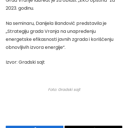
Grad Vranje laureat je za oblast ,,EKO opština“ za
2023. godinu.
Na seminaru, Danijela Bandović predstavila je
,,Strategiju grada Vranja na unapređenju
energetske efikasnosti javnih zgrada i korišćenju
obnovljivih izvora energije“.
Izvor: Gradski sajt
Foto: Gradski sajt