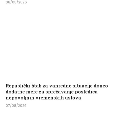
08/08/2026
Republički štab za vanredne situacije doneo
dodatne mere za sprečavanje posledica
nepovoljnih vremenskih uslova
07/08/2026