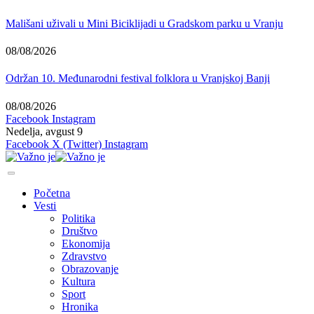
Mališani uživali u Mini Biciklijadi u Gradskom parku u Vranju
08/08/2026
Održan 10. Međunarodni festival folklora u Vranjskoj Banji
08/08/2026
Facebook
Instagram
Nedelja, avgust 9
Facebook
X (Twitter)
Instagram
Početna
Vesti
Politika
Društvo
Ekonomija
Zdravstvo
Obrazovanje
Kultura
Sport
Hronika