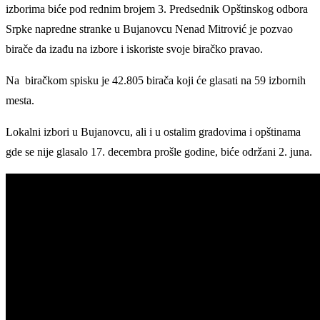
izborima biće pod rednim brojem 3. Predsednik Opštinskog odbora
Srpke napredne stranke u Bujanovcu Nenad Mitrović je pozvao
birače da izađu na izbore i iskoriste svoje biračko pravao.
Na biračkom spisku je 42.805 birača koji će glasati na 59 izbornih
mesta.
Lokalni izbori u Bujanovcu, ali i u ostalim gradovima i opštinama
gde se nije glasalo 17. decembra prošle godine, biće održani 2. juna.