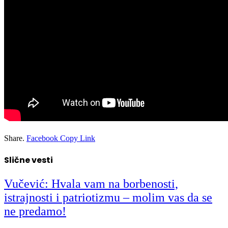
Share.
Facebook
Copy Link
Slične vesti
Vučević: Hvala vam na borbenosti,
istrajnosti i patriotizmu – molim vas da se
ne predamo!