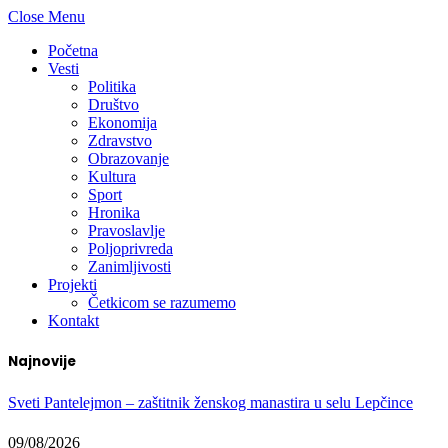
Close Menu
Početna
Vesti
Politika
Društvo
Ekonomija
Zdravstvo
Obrazovanje
Kultura
Sport
Hronika
Pravoslavlje
Poljoprivreda
Zanimljivosti
Projekti
Četkicom se razumemo
Kontakt
Najnovije
Sveti Pantelejmon – zaštitnik ženskog manastira u selu Lepčince
09/08/2026