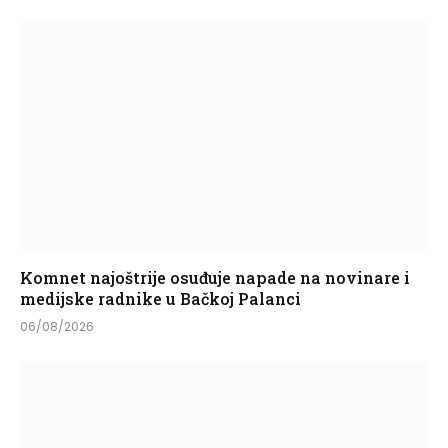
Komnet najoštrije osuđuje napade na novinare i
medijske radnike u Bačkoj Palanci
06/08/2026