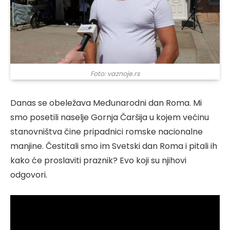
Foto: vaznoje.rs
Danas se obeležava Međunarodni dan Roma. Mi
smo posetili naselje Gornja Čaršija u kojem većinu
stanovništva čine pripadnici romske nacionalne
manjine. Čestitali smo im Svetski dan Roma i pitali ih
kako će proslaviti praznik? Evo koji su njihovi
odgovori.