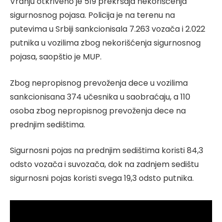
Vranju otkriveno je 519 prekršaja nekorišćenja
sigurnosnog pojasa. Policija je na terenu na
putevima u Srbiji sankcionisala 7.263 vozača i 2.022
putnika u vozilima zbog nekorišćenja sigurnosnog
pojasa, saopštio je MUP.
Zbog nepropisnog prevoženja dece u vozilima
sankcionisana 374 učesnika u saobraćaju, a 110
osoba zbog nepropisnog prevoženja dece na
prednjim sedištima.
Sigurnosni pojas na prednjim sedištima koristi 84,3
odsto vozača i suvozača, dok na zadnjem sedištu
sigurnosni pojas koristi svega 19,3 odsto putnika.