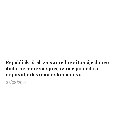
Republički štab za vanredne situacije doneo
dodatne mere za sprečavanje posledica
nepovoljnih vremenskih uslova
07/08/2026