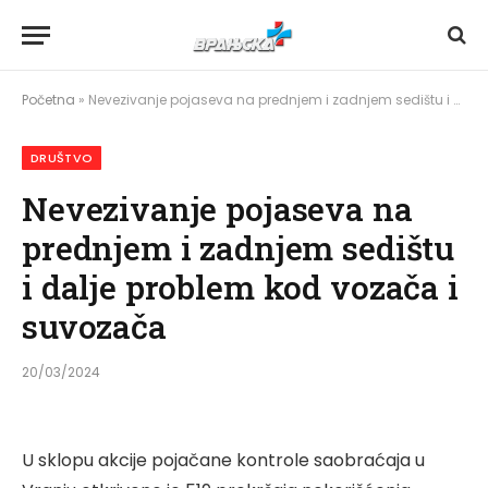
Početna
»
Nevezivanje pojaseva na prednjem i zadnjem sedištu i dalje problem kod vozača i suvozača
DRUŠTVO
Nevezivanje pojaseva na
prednjem i zadnjem sedištu
i dalje problem kod vozača i
suvozača
20/03/2024
U sklopu akcije pojačane kontrole saobraćaja u