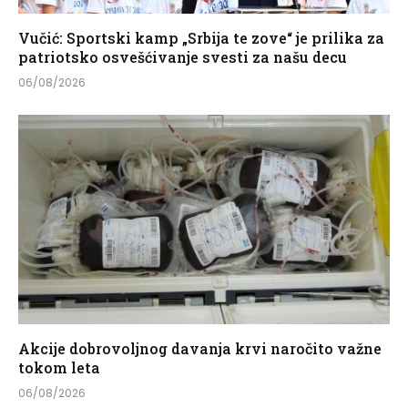
Vučić: Sportski kamp „Srbija te zove“ je prilika za
patriotsko osvešćivanje svesti za našu decu
06/08/2026
Akcije dobrovoljnog davanja krvi naročito važne
tokom leta
06/08/2026