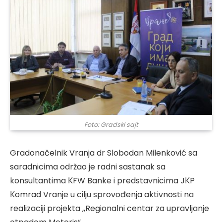
Foto: Gradski sajt
Gradonačelnik Vranja dr Slobodan Milenković sa
saradnicima održao je radni sastanak sa
konsultantima КFW Banke i predstavnicima JКP
Кomrad Vranje u cilju sprovođenja aktivnosti na
realizaciji projekta ,,Regionalni centar za upravljanje