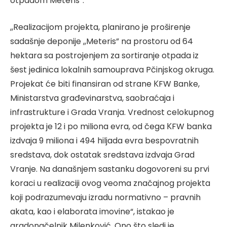
otpadom Meteris“.
,,Realizacijom projekta, planirano je proširenje
sadašnje deponije ,,Meteris” na prostoru od 64
hektara sa postrojenjem za sortiranje otpada iz
šest jedinica lokalnih samouprava Pčinjskog okruga.
Projekat će biti finansiran od strane КFW Banke,
Ministarstva građevinarstva, saobraćaja i
infrastrukture i Grada Vranja. Vrednost celokupnog
projekta je 12 i po miliona evra, od čega КFW banka
izdvaja 9 miliona i 494 hiljada evra bespovratnih
sredstava, dok ostatak sredstava izdvaja Grad
Vranje. Na današnjem sastanku dogovoreni su prvi
koraci u realizaciji ovog veoma značajnog projekta
koji podrazumevaju izradu normativno – pravnih
akata, kao i elaborata imovine“, istakao je
gradonačelnik Milenković. Ono što sledi je