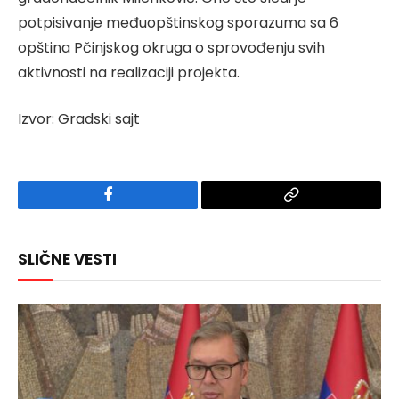
potpisivanje međuopštinskog sporazuma sa 6
opština Pčinjskog okruga o sprovođenju svih
aktivnosti na realizaciji projekta.
Izvor: Gradski sajt
Facebook
Copy
Link
SLIČNE VESTI